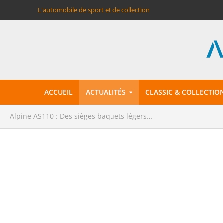
L'automobile de sport et de collection
ACCUEIL
ACTUALITÉS
CLASSIC & COLLECTIO
Alpine AS110 : Des sièges baquets légers…