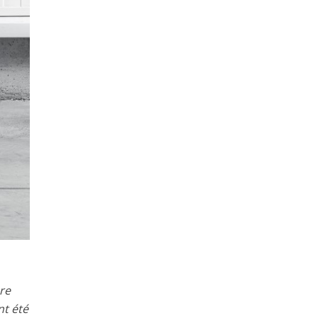
ure
nt été