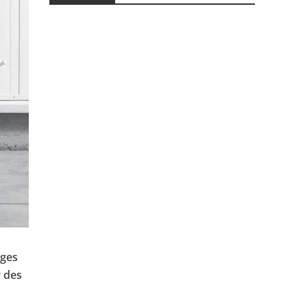
èges
r des