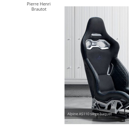
Pierre Henri
Brautot
Alpine AS110 siège baquet