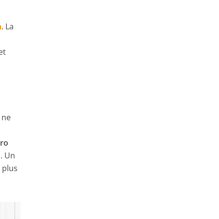
n
. La
et
 ne
ro
s. Un
 plus