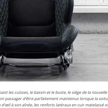
nt les cuisses, le bassin et le buste, le siège de la nouvelle
son passager d’être parfaitement maintenus lorsque la voit
 d’œil à son aînée, les renforts latéraux en cuir matelassé o