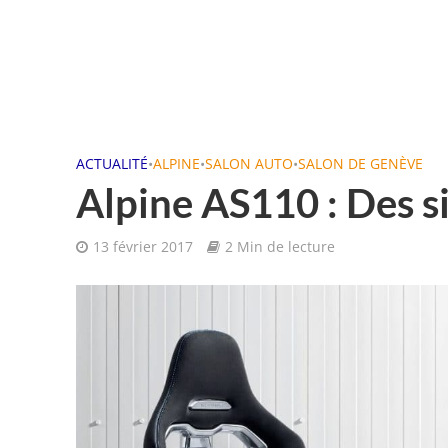
ACTUALITÉ
•
ALPINE
•
SALON AUTO
•
SALON DE GENÈVE
Alpine AS110 : Des s
13 février 2017
2 Min de lecture