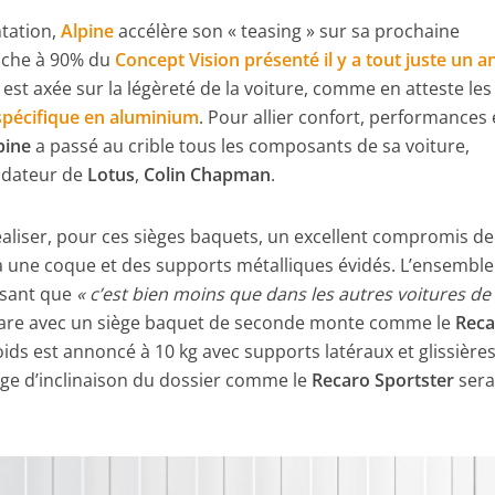
ntation,
Alpine
accélère son « teasing » sur sa prochaine
roche à 90% du
Concept Vision
présenté il y a tout juste un a
t axée sur la légèreté de la voiture, comme en atteste les
spécifique en aluminium
. Pour allier confort, performances 
pine
a passé au crible tous les composants de sa voiture,
ndateur de
Lotus
,
Colin Chapman
.
aliser, pour ces sièges baquets, un excellent compromis de
 à une coque et des supports métalliques évidés. L’ensemble
isant que
« c’est bien moins que dans les autres voitures de
ompare avec un siège baquet de seconde monte comme le
Reca
oids est annoncé à 10 kg avec supports latéraux et glissière
age d’inclinaison du dossier comme le
Recaro Sportster
sera