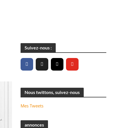
Suivez-nous :
Nous twittons, suivez-nous
Mes Tweets
annonces