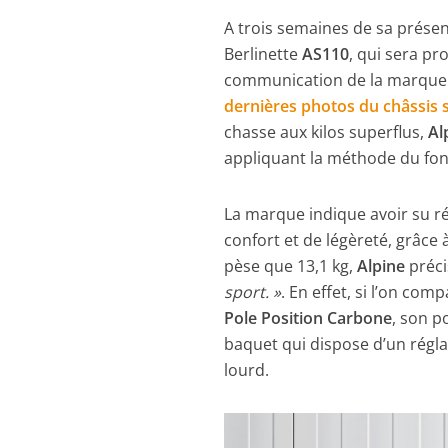
A trois semaines de sa prése
Berlinette
AS110
, qui sera p
communication de la marque es
dernières photos du châssis 
chasse aux kilos superflus,
Al
appliquant la méthode du fo
La marque indique avoir su ré
confort et de légèreté, grâce
pèse que 13,1 kg,
Alpine
préc
sport. »
. En effet, si l’on c
Pole Position Carbone
, son p
baquet qui dispose d’un régl
lourd.