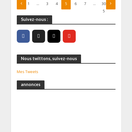
1
…
3
4
5
6
7
…
30
5
Suivez-nous :
Nous twittons, suivez-nous
Mes Tweets
annonces