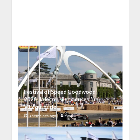
Festival of Speed Goodwood
2026 : la leçon silencieuse d’un
V12 qui hurle
3 semaines ago
Yvan