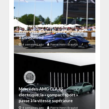
L’hypercar Red Bull RB17 rugit
enfin avec Adrian Newey au volant
à Goodwood
4 semaines ago
Pierre Henri Brautot
Mercedes-AMG CLA 45
électrique, la « compact sport »
passe à la vitesse supérieure
4 semaines ago
Pierre Henri Brautot