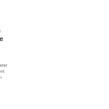
S
le
eter
ent
n