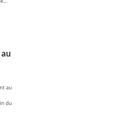
e...
 au
nt au
in du