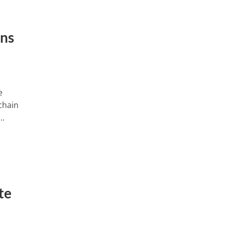
ans
e
ochain
..
te