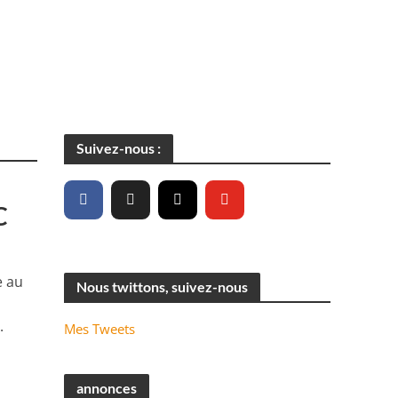
Suivez-nous :
C
e au
Nous twittons, suivez-nous
.
Mes Tweets
annonces