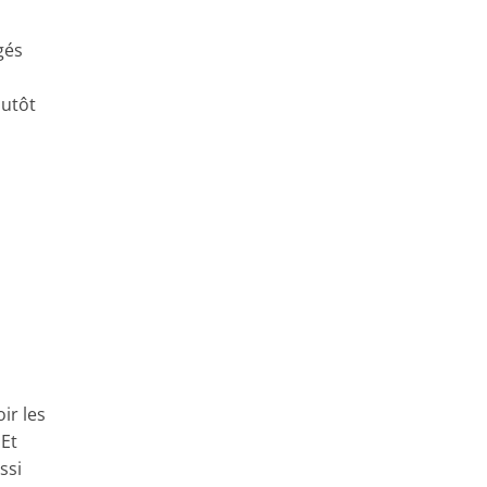
gés
lutôt
ir les
Et
ssi