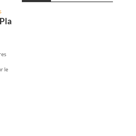
S
 Pla
res
r le