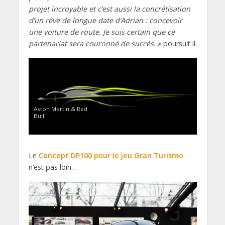
projet incroyable et c’est aussi la concrétisation
d’un rêve de longue date d’Adrian : concevoir
une voiture de route. Je suis certain que ce
partenariat sera couronné de succès. »
poursuit il.
Aston Martin & Red
Bull
Le
Concept DP100 pour le jeu Gran Turismo
n’est pas loin…