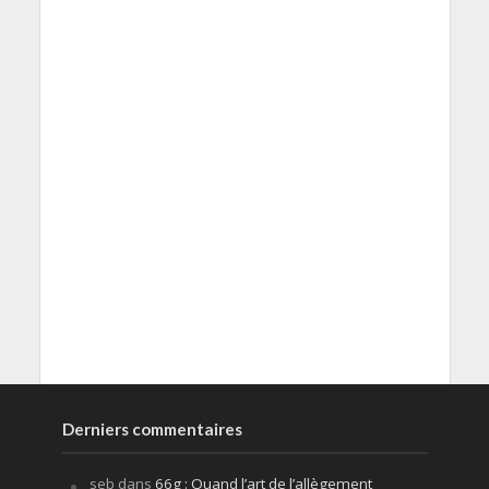
Derniers commentaires
seb
dans
66g : Quand l’art de l’allègement