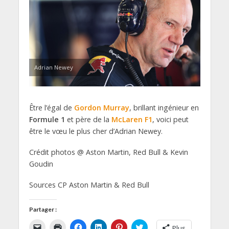
Adrian Newey
Être l’égal de
Gordon Murray
, brillant ingénieur en
Formule 1
et père de la
McLaren F1
, voici peut
être le vœu le plus cher d’Adrian Newey.
Crédit photos @ Aston Martin, Red Bull & Kevin
Goudin
Sources CP Aston Martin & Red Bull
Partager :
C
C
C
C
C
C
Plus