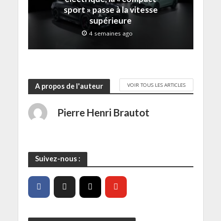
e
sport » passe à la vitesse
n
ê
supérieure
t
r
4 semaines ago
e
)
VOIR TOUS LES ARTICLES
A propos de l'auteur
Pierre Henri Brautot
Suivez-nous :