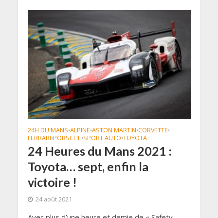
24H DU MANS
ALPINE
ASTON MARTIN
CORVETTE
•
•
•
•
FERRARI
PORSCHE
SPORT AUTO
TOYOTA
•
•
•
24 Heures du Mans 2021 :
Toyota… sept, enfin la
victoire !
24 août 2021
Avec plus d’une heure et demie de « Safety