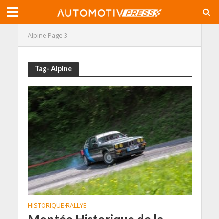
Alpine
Page 3
Tag- Alpine
HISTORIQUE
RALLYE
•
Montée Historique de la