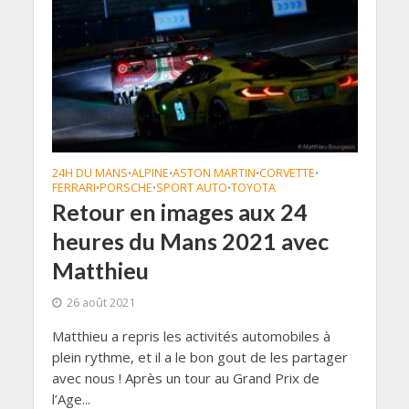
24H DU MANS
ALPINE
ASTON MARTIN
CORVETTE
•
•
•
•
FERRARI
PORSCHE
SPORT AUTO
TOYOTA
•
•
•
Retour en images aux 24
heures du Mans 2021 avec
Matthieu
26 août 2021
Matthieu a repris les activités automobiles à
plein rythme, et il a le bon gout de les partager
avec nous ! Après un tour au Grand Prix de
l’Age...