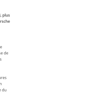
, plus
orsche
me
se de
s
ures
un
e du