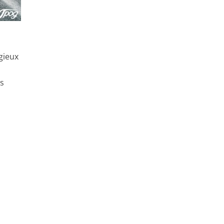
n
igieux
es