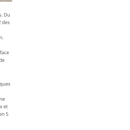
s. Du
2 des
n.
face
 de
rques
une
x et
en 5