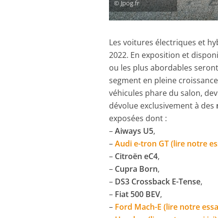
© Jpog.fr
Les voitures électriques et h
2022. En exposition et disponi
ou les plus abordables seront 
segment en pleine croissance.
véhicules phare du salon, dev
dévolue exclusivement à des
exposées dont :
–
Aiways U5
,
–
Audi e-tron GT (lire notre ess
–
Citroën eC4
,
–
Cupra Born
,
–
DS3 Crossback E-Tense
,
–
Fiat 500 BEV
,
–
Ford Mach-E (lire notre essai