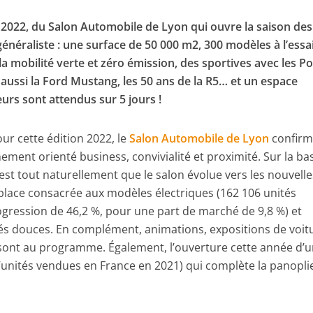
il 2022, du Salon Automobile de Lyon qui ouvre la saison des
énéraliste : une surface de 50 000 m2, 300 modèles à l’essai
la mobilité verte et zéro émission, des sportives avec les P
 aussi la Ford Mustang, les 50 ans de la R5… et un espace
eurs sont attendus sur 5 jours !
ur cette édition 2022, le
Salon Automobile de Lyon
confir
ement orienté business, convivialité et proximité. Sur la ba
c’est tout naturellement que le salon évolue vers les nouvelle
 place consacrée aux modèles électriques (162 106 unités
ogression de 46,2 %, pour une part de marché de 9,8 %) et
tés douces. En complément, animations, expositions de voit
sont au programme. Également, l’ouverture cette année d’
d’unités vendues en France en 2021) qui complète la panopli