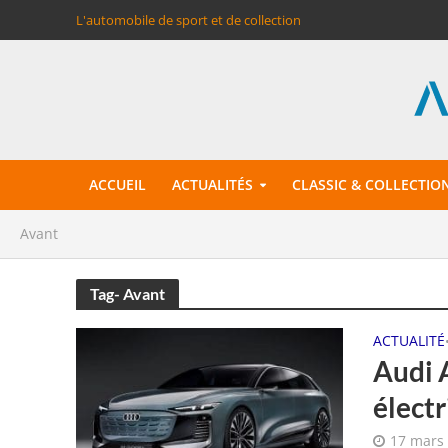
L'automobile de sport et de collection
ACCUEIL
ACTUALITÉS
CLASSIC & COLLECTIO
Avant
Tag- Avant
ACTUALITÉ
Audi 
élect
17 mars