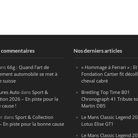
s commentaires
Nos derniers articles
ans
66g : Quand l’art de
« Hommage à Ferrari » : Et 
ègement automobile se met à
Fondation Cartier fit décoll
e suisse
cheval cabré
ures Auto
dans
Sport &
Breitling Top Time B01
tion 2026 – En piste pour la
Chronograph 41 Tribute to
 cause !
Martin DB5
ir
dans
Sport & Collection
Le Mans Classic Legend 20
– En piste pour la bonne cause
Lotus Elise GT1
Le Mans Classic Legend 20