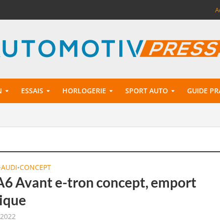
A
N
ESSAIS
HORLOGERIE
SPORT AUTO
GUIDE PR
AUDI
CONCEPT
•
•
A6 Avant e-tron concept, emport
rique
 2022