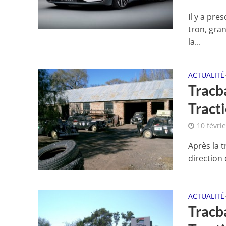
Il y a pre
tron, gra
la...
ACTUALITÉ
Tracba
Tracti
10 févri
Après la 
direction 
ACTUALITÉ
Tracba