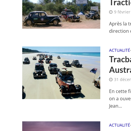
Tracti
9 févrie
Après la 
direction 
ACTUALITÉ
Tracb
Austra
31 déce
En cette 
on a ouve
Jean...
ACTUALITÉ