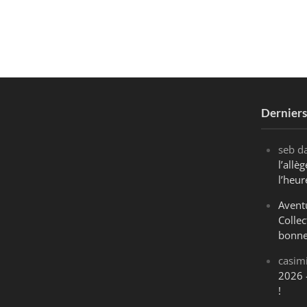
Dernier
seb
d
l’all
l’heur
Avent
Collec
bonne
casim
2026 
!