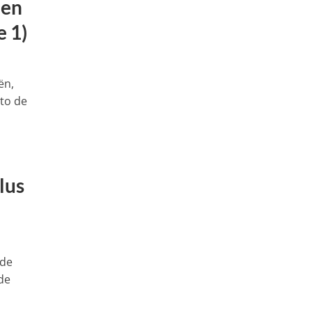
 en
e 1)
ën,
oto de
lus
 de
de