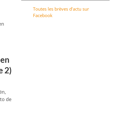
Toutes les brèves d’actu sur
Facebook
en
 en
e 2)
ën,
oto de