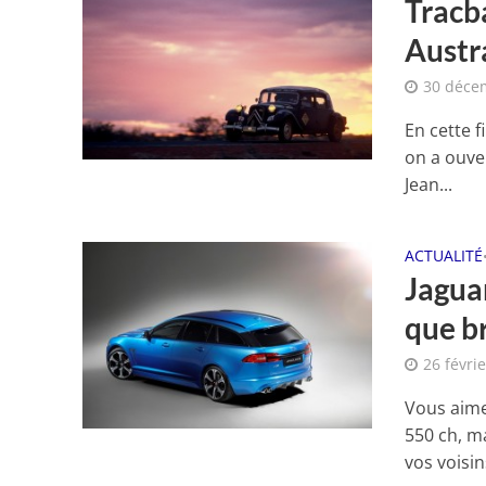
Tracb
Austra
30 déce
En cette 
on a ouve
Jean...
ACTUALITÉ
Jaguar
que b
26 févri
Vous aime
550 ch, m
vos voisins