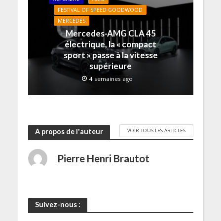
e
r
r
t
e
l
e
e
r
)
FESTIVAL OF SPEED GOODWOOD
l
)
)
e
e
)
MERCEDES
f
Mercedes-AMG CLA 45
e
n
électrique, la « compact
ê
t
sport » passe à la vitesse
r
e
supérieure
)
4 semaines ago
VOIR TOUS LES ARTICLES
A propos de l'auteur
Pierre Henri Brautot
Suivez-nous :