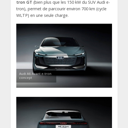
tron GT
(bien plus que les 150 kW du SUV Audi e-
tron), permet de parcourir environ 700 km (cycle
WLTP) en une seule charge.
Audi A6 Avant e-tron
concept