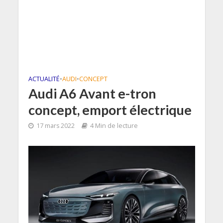
ACTUALITÉ
•
AUDI
•
CONCEPT
Audi A6 Avant e-tron
concept, emport électrique
17 mars 2022
4 Min de lecture