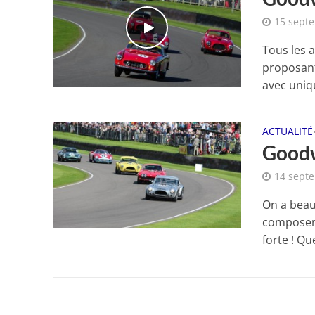
15 sept
Tous les 
proposant
avec uniq
ACTUALITÉ
Goodw
14 sept
On a beau 
composent
forte ! Qu