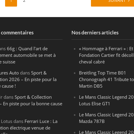
1
2
SUIVANT
s commentaires
Nos derniers articles
ans
66g : Quand l’art de
« Hommage à Ferrari » : Et 
ègement automobile se met à
Fondation Cartier fit décoll
e suisse
cheval cabré
ures Auto
dans
Sport &
Breitling Top Time B01
tion 2026 – En piste pour la
Chronograph 41 Tribute to
 cause !
Martin DB5
ir
dans
Sport & Collection
Le Mans Classic Legend 20
– En piste pour la bonne cause
Lotus Elise GT1
Le Mans Classic Legend 20
 Lotus
dans
Ferrari Luce : La
Mazda 787B
ution électrique venue de
Le Mans Classic Legend 20