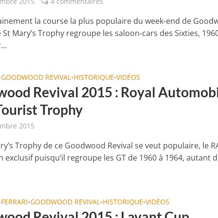
embre 2015
4 commentaires
tainement la course la plus populaire du week-end de Goo
le St Mary’s Trophy regroupe les saloon-cars des Sixties, 196
..
GOODWOOD REVIVAL
HISTORIQUE
VIDÉOS
•
•
•
ood Revival 2015 : Royal Automobi
Tourist Trophy
embre 2015
Mary’s Trophy de ce Goodwood Revival se veut populaire, le R
en exclusif puisqu’il regroupe les GT de 1960 à 1964, autant d
FERRARI
GOODWOOD REVIVAL
HISTORIQUE
VIDÉOS
•
•
•
•
ood Revival 2015 : Lavant Cup