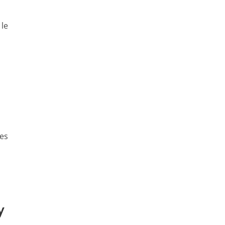
 le
es
y