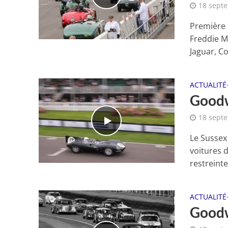
18 sept
Première c
Freddie M
Jaguar, Co
ACTUALITÉ
Goodw
18 sept
Le Sussex
voitures 
restreinte
ACTUALITÉ
Goodw