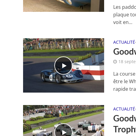
Les paddoc
plaque to
voit en...
ACTUALITÉ
Goodw
18 sept
La course
être le W
rapide tra
ACTUALITÉ
Goodw
Troph