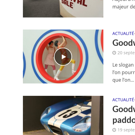
majeur de
ACTUALITÉ
Goodw
20 sept
Le slogan
l’on pour
que l’on...
ACTUALITÉ
Goodw
paddo
19 sept