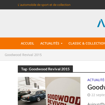
L'automobile de sport et de collection
ACCUEIL
ACTUALITÉS
CLASSIC & COLLECTIO
Goodwood Revival 2015
Tag- Goodwood Revival 2015
ACTUALITÉ
Goodw
22 sept
Aujourd’h