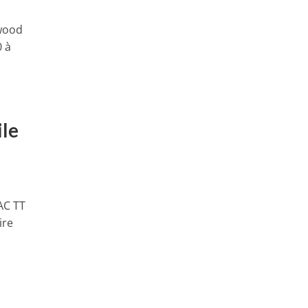
dwood
0 à
le
AC TT
ire