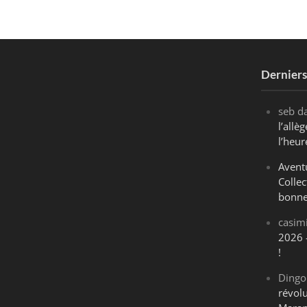
Dernier
seb
d
l’all
l’heur
Avent
Collec
bonne
casim
2026 
!
Dingo
révol