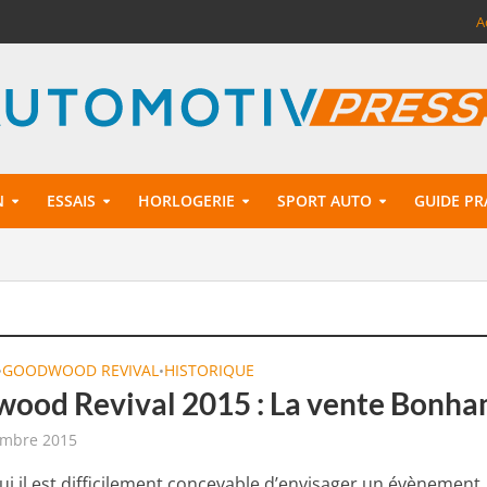
A
N
ESSAIS
HORLOGERIE
SPORT AUTO
GUIDE PR
GOODWOOD REVIVAL
HISTORIQUE
•
•
ood Revival 2015 : La vente Bonh
embre 2015
ui il est difficilement concevable d’envisager un évènement