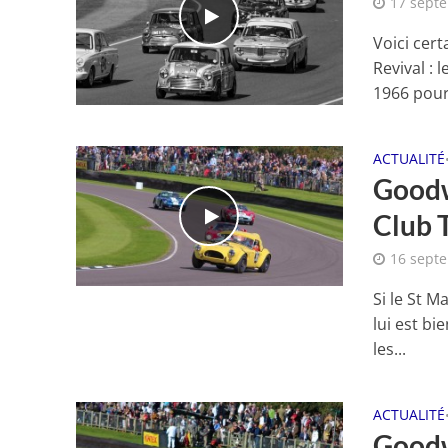
17 sept
Voici cer
Revival : 
1966 pour.
ACTUALITÉ
Goodw
Club 
16 sept
Si le St 
lui est bi
les...
ACTUALITÉ
Goodw