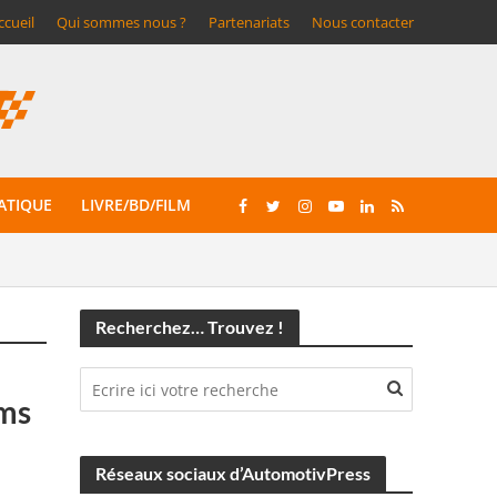
ccueil
Qui sommes nous ?
Partenariats
Nous contacter
ATIQUE
LIVRE/BD/FILM
Recherchez… Trouvez !
ams
Réseaux sociaux d’AutomotivPress