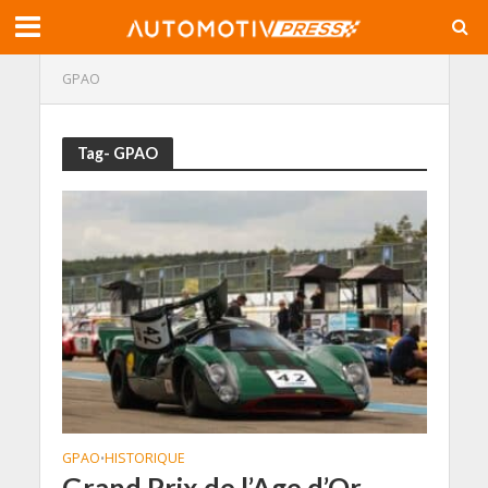
GPAO
Tag- GPAO
GPAO
HISTORIQUE
•
Grand Prix de l’Age d’Or