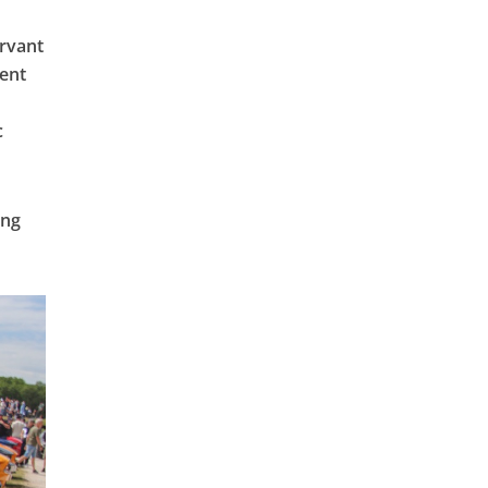
ervant
ment
c
ang