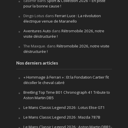
casimir
dans
Sport & Collection 2026 – En piste
pour la bonne cause !
Dingo Lotus
dans
Ferrari Luce : La révolution
électrique venue de Maranello
Aventures Auto
dans
Rétromobile 2026, notre
visite déstructurée !
The Maxque.
dans
Rétromobile 2026, notre visite
déstructurée !
Nos derniers articles
« Hommage à Ferrari » : Et la Fondation Cartier fit
décoller le cheval cabré
Breitling Top Time B01 Chronograph 41 Tribute to
Aston Martin DB5
Le Mans Classic Legend 2026 : Lotus Elise GT1
Le Mans Classic Legend 2026 : Mazda 787B
Le Mans Classic Legend 2026 : Aston Martin DBR1-