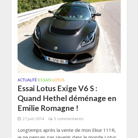
ACTUALITÉ
ESSAIS
LOTUS
•
•
Essai Lotus Exige V6 S :
Quand Hethel déménage en
Emilie Romagne !
27 juin 2014
5 commentaires
Longtemps après la vente de mon Elise 111R,
je ne pensais pas revenir dans le monde Lotus