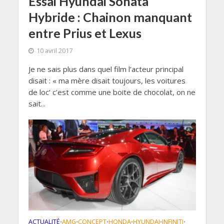
Essai Hyundai Sonata
Hybride : Chainon manquant
entre Prius et Lexus
10 avril 2017
Je ne sais plus dans quel film l’acteur principal
disait : « ma mère disait toujours, les voitures
de loc’ c’est comme une boite de chocolat, on ne
sait...
ACTUALITÉ
AMG
CONCEPT
HONDA
HYUNDAI
INFINITI
•
•
•
•
•
•