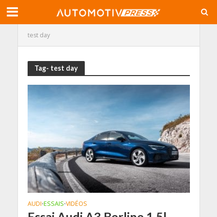
test day
Tag- test day
AUDI
ESSAIS
VIDÉOS
•
•
Essai Audi A3 Berline 1.5l