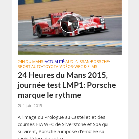
24H DU MANS
ACTUALITÉ
AUDI
NISSAN
PORSCHE
•
•
•
•
•
SPORT AUTO
TOYOTA
VIDÉOS
WEC & ELMS
•
•
•
24 Heures du Mans 2015,
journée test LMP1: Porsche
marque le rythme
1 juin 2015
A l’image du Prologue au Castellet et des
courses FIA WEC de Silverstone et Spa qui
suivirent, Porsche a imposé d’emblée sa
rapidité lors de cette...