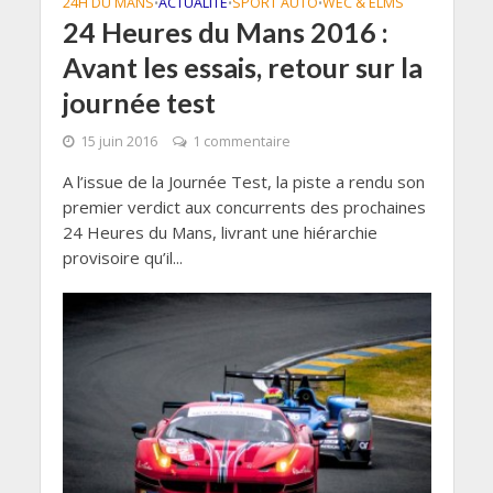
24H DU MANS
ACTUALITÉ
SPORT AUTO
WEC & ELMS
•
•
•
24 Heures du Mans 2016 :
Avant les essais, retour sur la
journée test
15 juin 2016
1 commentaire
A l’issue de la Journée Test, la piste a rendu son
premier verdict aux concurrents des prochaines
24 Heures du Mans, livrant une hiérarchie
provisoire qu’il...