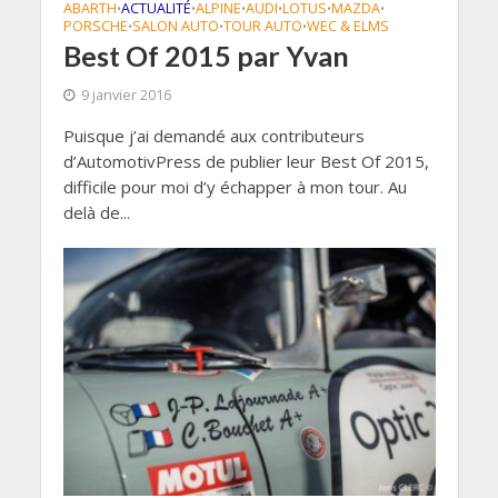
ABARTH
ACTUALITÉ
ALPINE
AUDI
LOTUS
MAZDA
•
•
•
•
•
•
PORSCHE
SALON AUTO
TOUR AUTO
WEC & ELMS
•
•
•
Best Of 2015 par Yvan
9 janvier 2016
Puisque j’ai demandé aux contributeurs
d’AutomotivPress de publier leur Best Of 2015,
difficile pour moi d’y échapper à mon tour. Au
delà de...