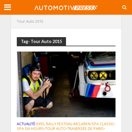
Tour Auto 2015
Tag- Tour Auto 2015
ACTUALITÉ
EIFEL RALLY FESTIVAL
MCLAREN
SPA CLASSIC
•
•
•
•
SPA SIX HOURS
TOUR AUTO
TRAVERSÉE DE PARIS
•
•
•