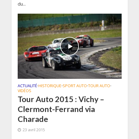
du...
ACTUALITÉ
HISTORIQUE
SPORT AUTO
TOUR AUTO
•
•
•
•
VIDÉOS
Tour Auto 2015 : Vichy –
Clermont-Ferrand via
Charade
23 avril 2015