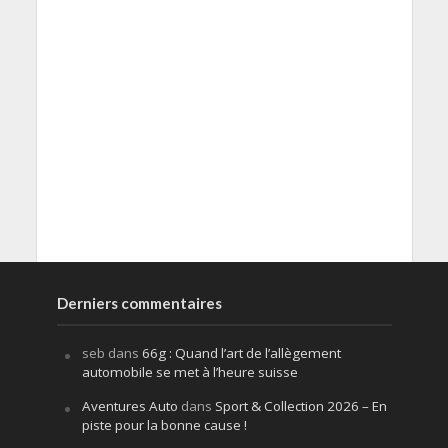
Derniers commentaires
seb
dans
66g : Quand l’art de l’allègement
automobile se met à l’heure suisse
Aventures Auto
dans
Sport & Collection 2026 – En
piste pour la bonne cause !