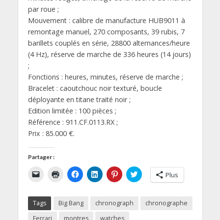
par roue ;
Mouvement : calibre de manufacture HUB9011 à
remontage manuel, 270 composants, 39 rubis, 7
barillets couplés en série, 28800 alternances/heure
(4 Hz), réserve de marche de 336 heures (14 jours)
;
Fonctions : heures, minutes, réserve de marche ;
Bracelet : caoutchouc noir texturé, boucle
déployante en titane traité noir ;
Edition limitée : 100 pièces ;
Référence : 911.CF.0113.RX ;
Prix : 85.000 €.
Partager :
C
C
C
C
C
C
Plus
l
l
l
l
l
l
i
i
i
i
i
i
q
q
q
q
q
q
u
u
u
u
u
u
Tags
Big Bang
chronograph
chronographe
e
e
e
e
e
e
r
r
z
z
z
z
p
p
p
p
p
p
Ferrari
montres
watches