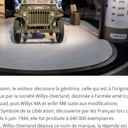
m, le visiteur découvre la génitrice, celle qui est à l’origin
ue par la société Willys-Overland, destinée à l’armée améric
ad, puis Willys MA et enfin MB suite aux modifications
 Symbole de la Libération, découverte par les Français lors 
 6 juin 1944, elle fut produite à 640 000 exemplaires.
Willys-Overland dépose ce nom de marque, la légende est