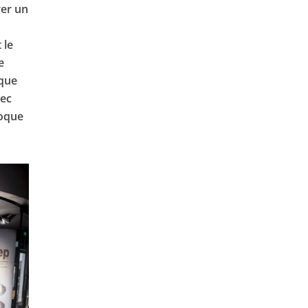
rer un
 le
e
rque
vec
poque