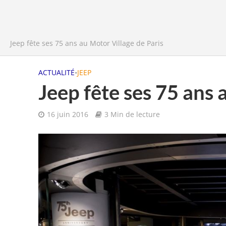
Jeep fête ses 75 ans au Motor Village de Paris
ACTUALITÉ
•
JEEP
Jeep fête ses 75 ans 
16 juin 2016
3 Min de lecture