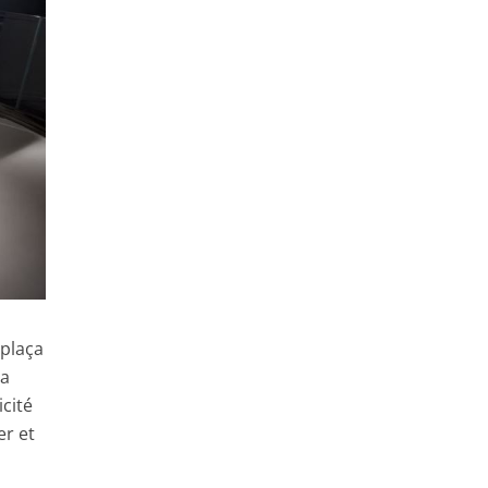
mplaça
sa
cité
r et