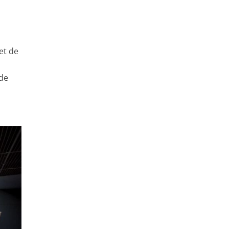
let de
 de