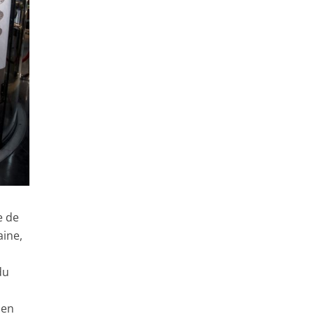
e de
aine,
du
 en