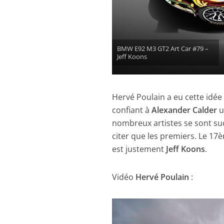
BMW E92 M3 GT2 Art Car #79 –
Jeff Koons
Hervé Poulain a eu cette idée
confiant à
Alexander Calder
u
nombreux artistes se sont s
citer que les premiers. Le 17
est justement
Jeff Koons
.
Vidéo
Hervé Poulain
: