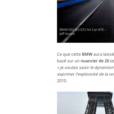
BMW E92 M3 GT2 Art Car #79 –
Jeff Koons
Ce que cette
BMW
aura laiss
basé sur un
nuancier de 20 c
« Je voulais saisir le dynami
exprimer l’explosivité de la vo
2010.