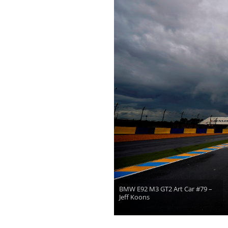
BMW E92 M3 GT2 Art Car #79 –
Jeff Koons