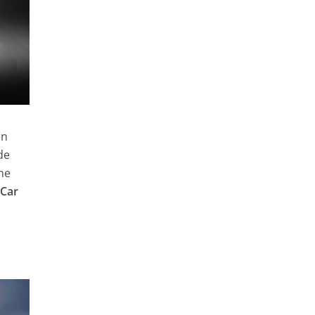
n
de
ne
 Car