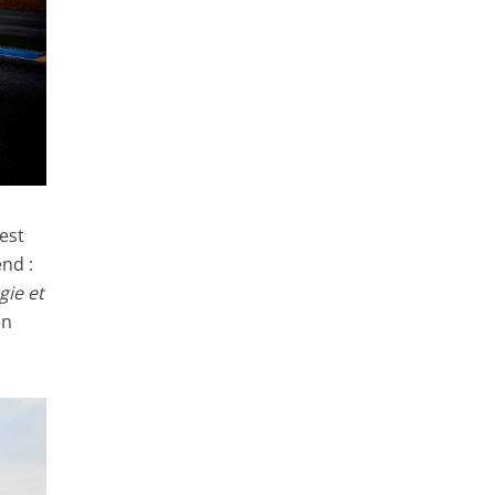
est
end :
gie et
en