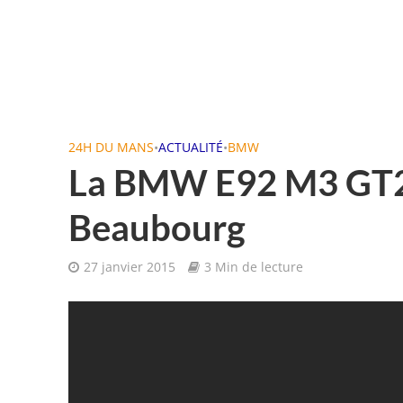
24H DU MANS
•
ACTUALITÉ
•
BMW
La BMW E92 M3 GT2 A
Beaubourg
27 janvier 2015
3 Min de lecture