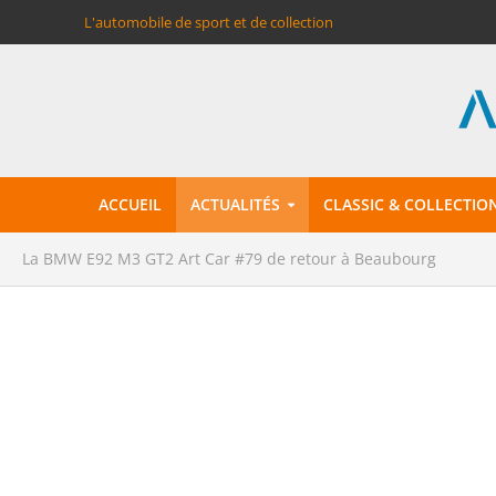
L'automobile de sport et de collection
ACCUEIL
ACTUALITÉS
CLASSIC & COLLECTIO
La BMW E92 M3 GT2 Art Car #79 de retour à Beaubourg