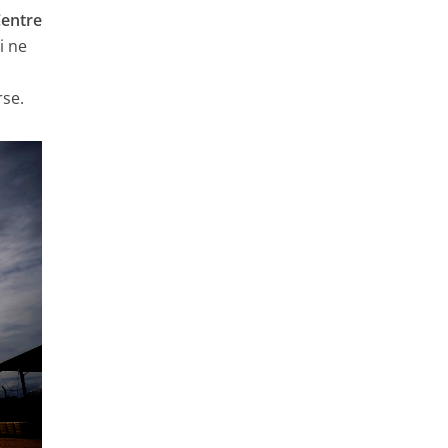
entre
i ne
rse.