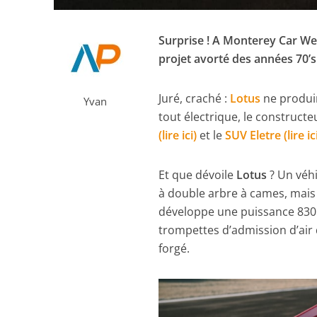
Surprise ! A Monterey Car We
projet avorté des années 70’s
Juré, craché :
Lotus
ne produir
Yvan
tout électrique, le construct
(lire ici)
et le
SUV Eletre (lire ic
Et que dévoile
Lotus
? Un véhi
à double arbre à cames, mais 
développe une puissance 830 c
trompettes d’admission d’air 
forgé.