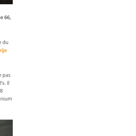
e 66,
e du
vija
e pas
s. Il
 8
minium