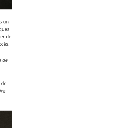
s un
iques
ner de
ccès.
e de
e de
ire