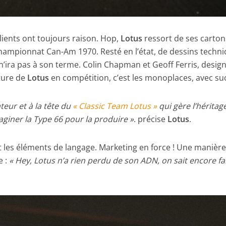
clients ont toujours raison. Hop,
Lotus
ressort de ses carton
championnat Can-Am 1970. Resté en l’état, de dessins techn
 n’ira pas à son terme. Colin Chapman et Geoff Ferris, desig
lture de
Lotus
en compétition, c’est les monoplaces, avec su
teur et à la tête du
« Classic Team Lotus »
qui gère l’héritag
aginer la Type 66 pour la produire »
. précise
Lotus
.
 et les éléments de langage. Marketing en force ! Une manièr
e :
« Hey, Lotus n’a rien perdu de son ADN, on sait encore fa