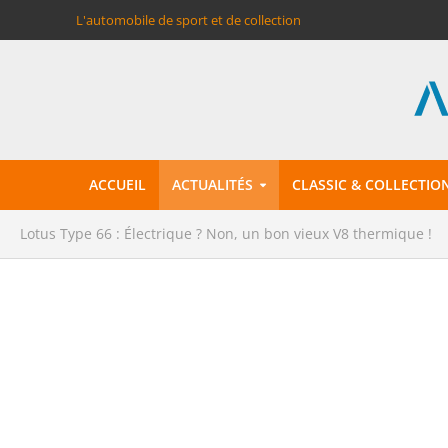
L'automobile de sport et de collection
ACCUEIL
ACTUALITÉS
CLASSIC & COLLECTIO
Lotus Type 66 : Électrique ? Non, un bon vieux V8 thermique !