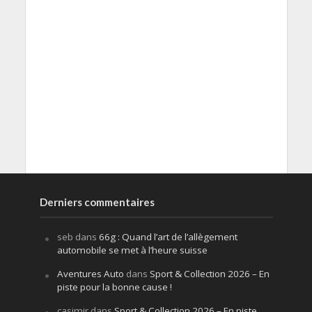
Derniers commentaires
seb
dans
66g : Quand l’art de l’allègement
automobile se met à l’heure suisse
Aventures Auto
dans
Sport & Collection 2026 – En
piste pour la bonne cause !
casimir
dans
Sport & Collection 2026 – En piste