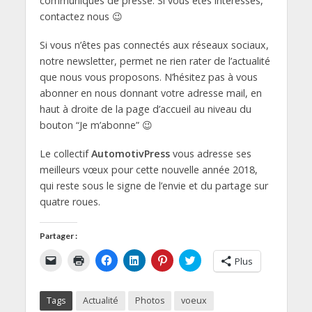
communiqués de presse. Si vous êtes intéressés,
contactez nous 😉
Si vous n’êtes pas connectés aux réseaux sociaux,
notre newsletter, permet ne rien rater de l’actualité
que nous vous proposons. N’hésitez pas à vous
abonner en nous donnant votre adresse mail, en
haut à droite de la page d’accueil au niveau du
bouton “Je m’abonne” 😉
Le collectif
AutomotivPress
vous adresse ses
meilleurs vœux pour cette nouvelle année 2018,
qui reste sous le signe de l’envie et du partage sur
quatre roues.
Partager :
C
C
C
C
C
C
Plus
l
l
l
l
l
l
i
i
i
i
i
i
q
q
q
q
q
q
u
u
u
u
u
u
Tags
Actualité
Photos
voeux
e
e
e
e
e
e