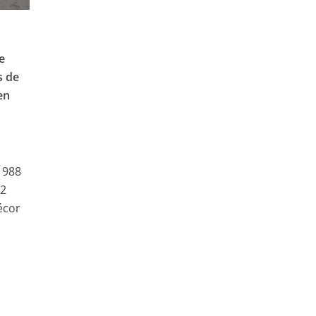
e
s de
ien
 1988
 2
écor