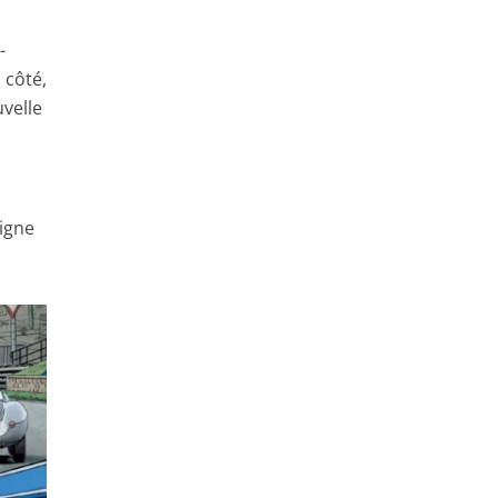
-
 côté,
velle
e
ligne