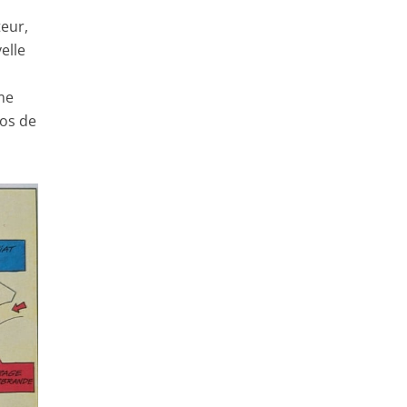
teur,
elle
ème
ros de