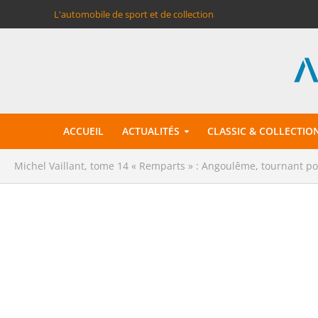
L'automobile de sport et de collection
ACCUEIL
ACTUALITÉS
CLASSIC & COLLECTIO
Michel Vaillant, tome 14 « Remparts » : Angoulême, tournant po