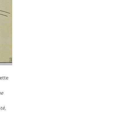
cette
ne
té,