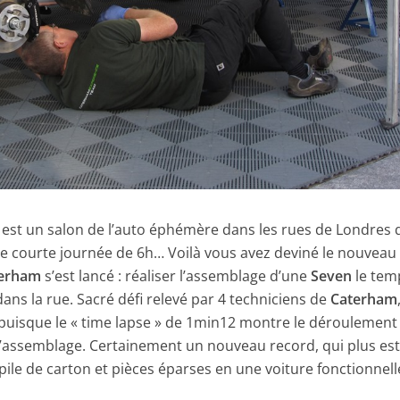
est un salon de l’auto éphémère dans les rues de Londres 
ne courte journée de 6h… Voilà vous avez deviné le nouveau
erham
s’est lancé : réaliser l’assemblage d’une
Seven
le tem
dans la rue. Sacré défi relevé par 4 techniciens de
Caterham
e puisque le « time lapse » de 1min12 montre le déroulement
 l’assemblage. Certainement un nouveau record, qui plus es
ile de carton et pièces éparses en une voiture fonctionnelle