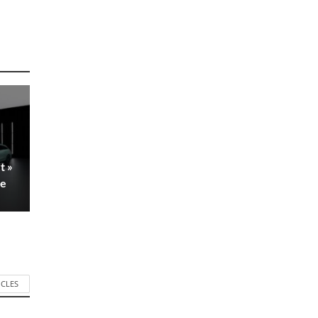
t »
re
ICLES