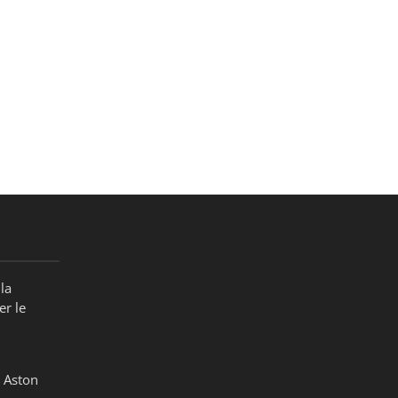
la
er le
 Aston