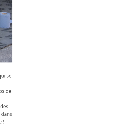
qui se
ps de
,
 des
t dans
 !