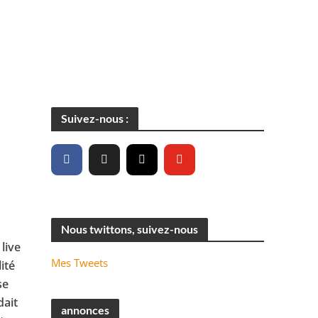
Suivez-nous :
Nous twittons, suivez-nous
 live
Mes Tweets
ité
se
dait
annonces