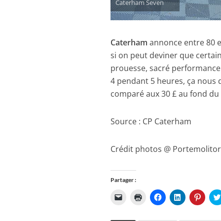
Caterham Seven
Caterham
annonce entre 80 et
si on peut deviner que certain
prouesse, sacré performance
4 pendant 5 heures, ça nous d
comparé aux 30 £ au fond du 
Source : CP Caterham
Crédit photos @ Portemolito
Partager :
C
C
C
C
C
l
l
l
l
l
i
i
i
i
i
q
q
q
q
q