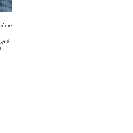
, même
e
age à
rtout