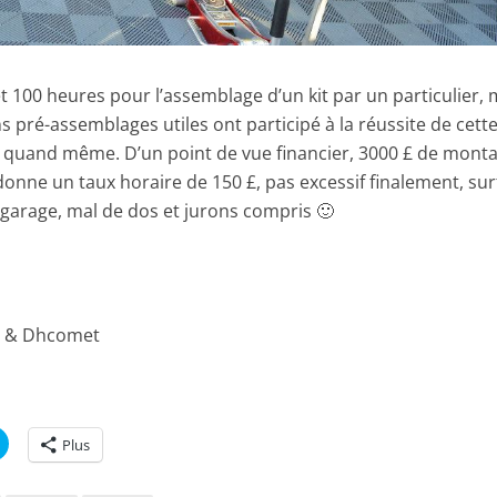
 100 heures pour l’assemblage d’un kit par un particulier
s pré-assemblages utiles ont participé à la réussite de cett
 quand même. D’un point de vue financier, 3000 £ de mont
onne un taux horaire de 150 £, pas excessif finalement, su
garage, mal de dos et jurons compris 🙂
r & Dhcomet
C
Plus
l
i
q