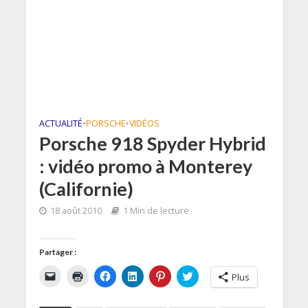
ACTUALITÉ
•
PORSCHE
•
VIDÉOS
Porsche 918 Spyder Hybrid
: vidéo promo à Monterey
(Californie)
18 août 2010
1 Min de lecture
Partager :
C
C
C
C
C
C
Plus
l
l
l
l
l
l
i
i
i
i
i
i
q
q
q
q
q
q