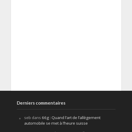
Derniers commentaires
seb
dans
66g : Quand l’art de l’allègement
automobile se met à l’heure suisse