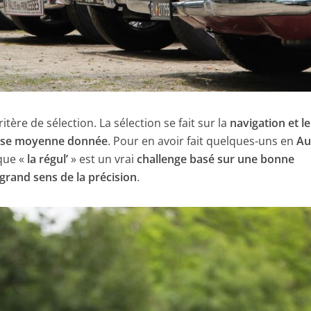
itère de sélection. La sélection se fait sur la
navigation et le
esse moyenne donnée
. Pour en avoir fait quelques-uns en
Au
 que «
la régul’
» est un vrai
challenge basé sur une bonne
grand sens de la précision
.