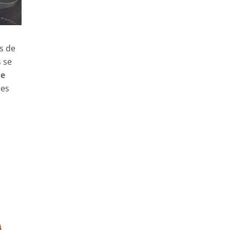
us de
s se
me
les