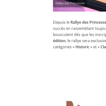
Rallye des Princesses
Depuis le
Rallye des Princess
succès en rassemblant toujour
bousculent dès que les inscri
édition
, le rallye sera exclus
catégories «
Historic
» et «
Cla