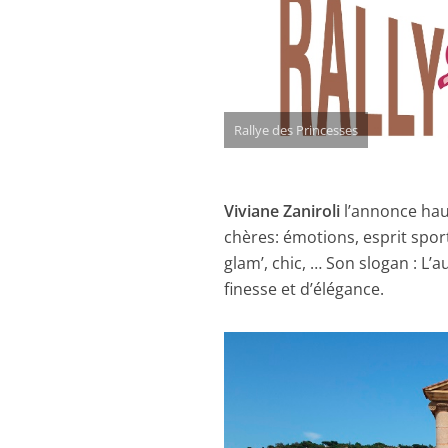
Rallye des Princesses
Viviane Zaniroli
l’annonce haut
chères: émotions, esprit sporti
glam’, chic, … Son slogan : L
finesse et d’élégance.