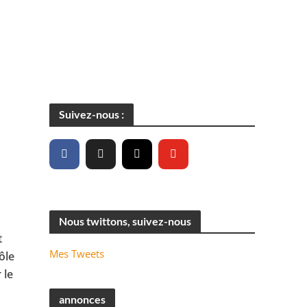
Suivez-nous :
Nous twittons, suivez-nous
t
Mes Tweets
ôle
 le
annonces