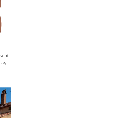
 sont
nce,
e