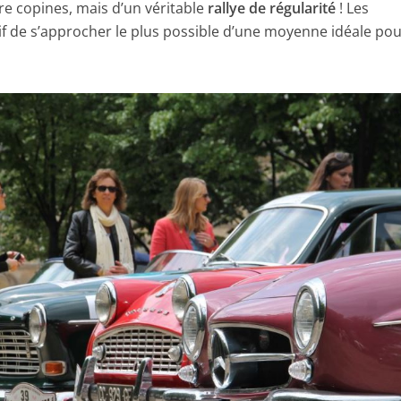
re copines, mais d’un véritable
rallye de régularité
! Les
if de s’approcher le plus possible d’une moyenne idéale po