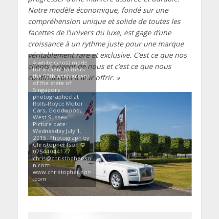
Notre modèle économique, fondé sur une
compréhension unique et solide de toutes les
facettes de l’univers du luxe, est gage d’une
croissance à un rythme juste pour une marque
véritablement rare et exclusive. C’est ce que nos
A white Ghost made
clients exigent de nous et c’est ce que nous
for a client to mark
the 50th anniversary
continuerons à leur offrir. »
of the state of
Singapore
photographed at
Rolls-Royce Motor
Cars, Goodwood,
West Sussex.
Picture date:
Wednesday July 1,
2015. Photograph by
Christopher Ison ©
07544044177
chris@christopheriso
n.com
www.christopherison
.com