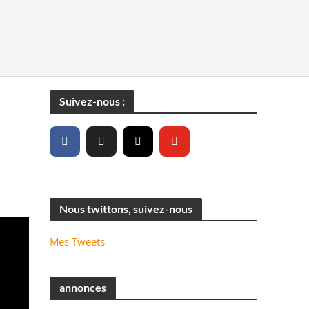
Suivez-nous :
Nous twittons, suivez-nous
Mes Tweets
annonces