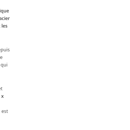
ique
acier
 les
puis
le
 qui
et
 x
e est