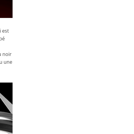
 est
mbé
u noir
ou une