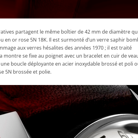
tives partagent le même boîtier de 42 mm de diamètre qui
 ou en or rose 5N 18K. Il est surmonté d’un verre saphir bo
mage aux verres hésalites des années 1970 ; il est traité
 La montre se fixe au poignet avec un bracelet en cuir de vea
r une boucle déployante en acier inoxydable brossé et poli 
se 5N brossée et polie.