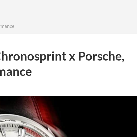
ormance
hronosprint x Porsche,
rmance