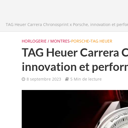
TAG Heuer Carrera Chronosprint x Porsche, innovation et perf
HORLOGERIE / MONTRES
•
PORSCHE
•
TAG HEUER
TAG Heuer Carrera C
innovation et perfo
8 septembre 2023
5 Min de lecture