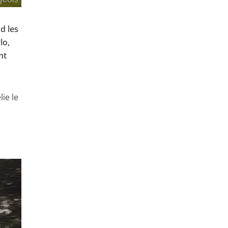
nd les
lo,
nt
lie le