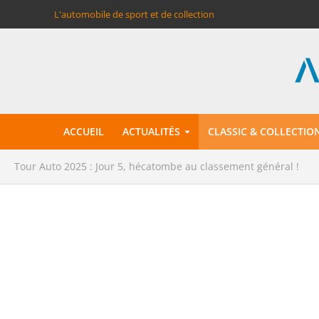
L'automobile de sport et de collection
ACCUEIL
ACTUALITÉS
CLASSIC & COLLECTIO
Tour Auto 2025 : Jour 5, hécatombe au classement général !