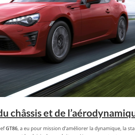
du châssis et de l’aérodynamiq
hef
GT86
, a eu pour mission d’améliorer la dynamique, la stab