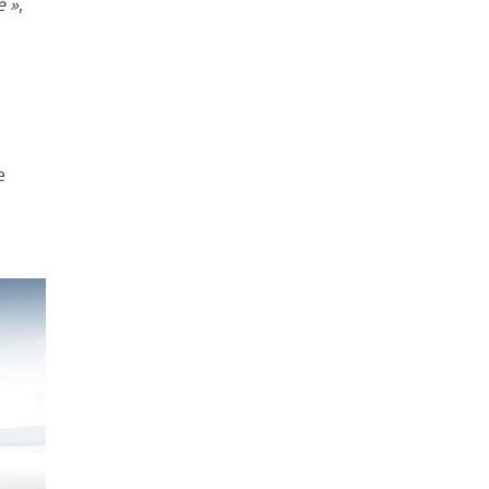
é »
,
e