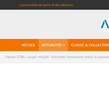
L'automobile de sport et de collection
ACCUEIL
ACTUALITÉS
CLASSIC & COLLECTIO
Toyota GT86, coupé restylé : Discrètes évolutions dans la passi