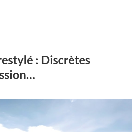
estylé : Discrètes
assion…