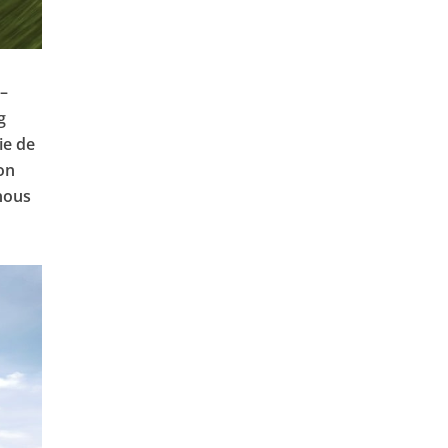
–
g
ie de
on
 nous