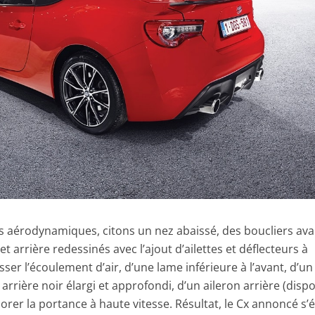
ns aérodynamiques, citons un nez abaissé, des boucliers ava
et arrière redessinés avec l’ajout d’ailettes et déflecteurs à
lisser l’écoulement d’air, d’une lame inférieure à l’avant, d’un
rrière noir élargi et approfondi, d’un aileron arrière (disp
iorer la portance à haute vitesse. Résultat, le Cx annoncé s’