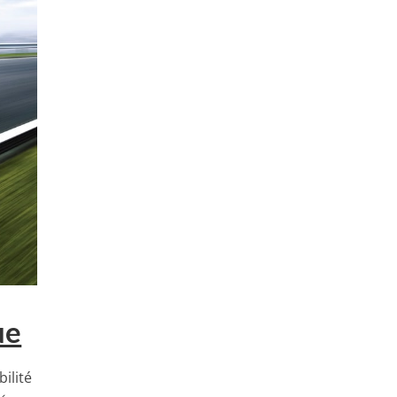
ue
ilité