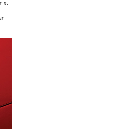
n et
à
 en