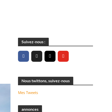
Suivez-nous :
Nous twittons, suivez-nous
Mes Tweets
annonces