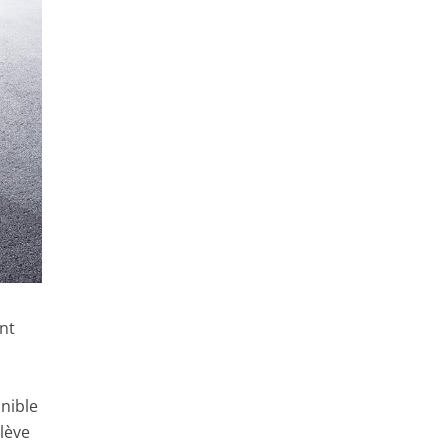
nt
onible
élève