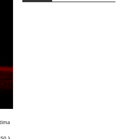
ltima
350 à