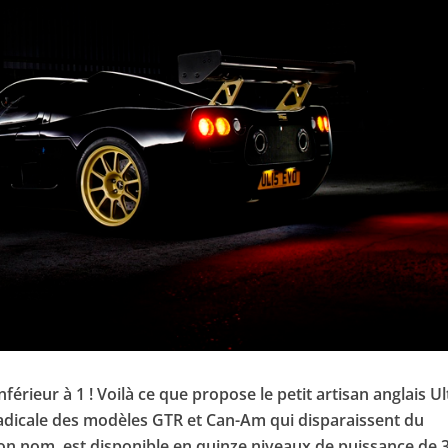
érieur à 1 ! Voilà ce que propose le petit artisan anglais U
radicale des modèles GTR et Can-Am qui disparaissent du
 son nom, est disponible en quinze niveaux de puissance de 