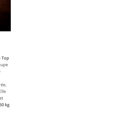
e
Top
oupe
e
rée,
Elle
et
50 kg