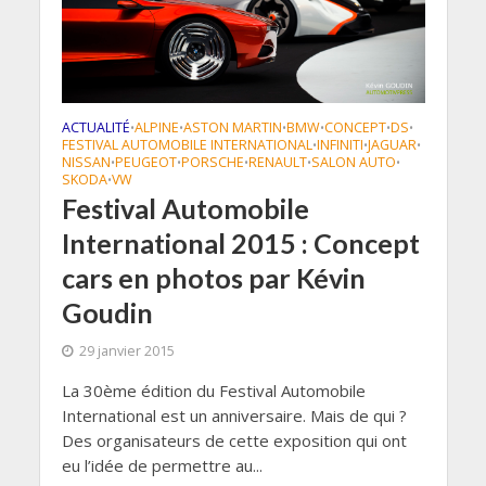
ACTUALITÉ
ALPINE
ASTON MARTIN
BMW
CONCEPT
DS
•
•
•
•
•
•
FESTIVAL AUTOMOBILE INTERNATIONAL
INFINITI
JAGUAR
•
•
•
NISSAN
PEUGEOT
PORSCHE
RENAULT
SALON AUTO
•
•
•
•
•
SKODA
VW
•
Festival Automobile
International 2015 : Concept
cars en photos par Kévin
Goudin
29 janvier 2015
La 30ème édition du Festival Automobile
International est un anniversaire. Mais de qui ?
Des organisateurs de cette exposition qui ont
eu l’idée de permettre au...