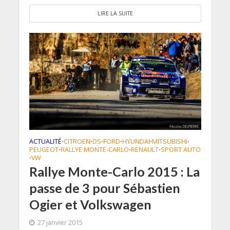
LIRE LA SUITE
ACTUALITÉ
CITROEN
DS
FORD
HYUNDAI
MITSUBISHI
•
•
•
•
•
•
PEUGEOT
RALLYE MONTE-CARLO
RENAULT
SPORT AUTO
•
•
•
VW
•
Rallye Monte-Carlo 2015 : La
passe de 3 pour Sébastien
Ogier et Volkswagen
27 janvier 2015