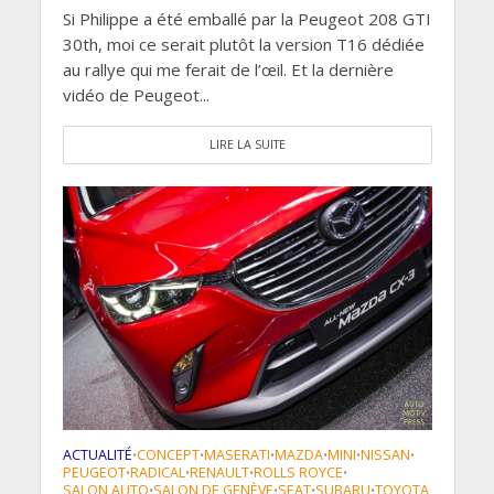
Si Philippe a été emballé par la Peugeot 208 GTI
30th, moi ce serait plutôt la version T16 dédiée
au rallye qui me ferait de l’œil. Et la dernière
vidéo de Peugeot...
LIRE LA SUITE
ACTUALITÉ
CONCEPT
MASERATI
MAZDA
MINI
NISSAN
•
•
•
•
•
•
PEUGEOT
RADICAL
RENAULT
ROLLS ROYCE
•
•
•
•
SALON AUTO
SALON DE GENÈVE
SEAT
SUBARU
TOYOTA
•
•
•
•