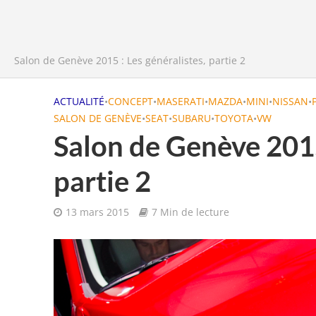
Salon de Genève 2015 : Les généralistes, partie 2
ACTUALITÉ
•
CONCEPT
•
MASERATI
•
MAZDA
•
MINI
•
NISSAN
•
SALON DE GENÈVE
•
SEAT
•
SUBARU
•
TOYOTA
•
VW
Salon de Genève 2015 
partie 2
13 mars 2015
7 Min de lecture