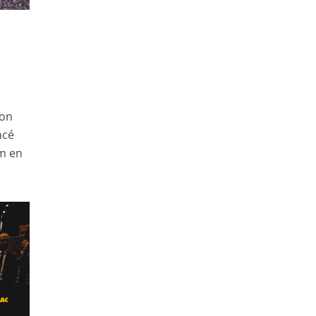
ion
ncé
km en