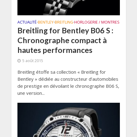
ACTUALITÉ
BENTLEY
BREITLING
HORLOGERIE / MONTRES
•
•
•
Breitling for Bentley B06 S :
Chronographe compact à
hautes performances
5 août 2015
Breitling étoffe sa collection « Breitling for
Bentley » dédiée au constructeur d’automobiles
de prestige en dévoilant le chronographe B06 S,
une version...