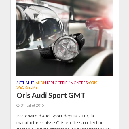
ACTUALITÉ
AUDI
HORLOGERIE / MONTRES
ORIS
•
•
•
•
WEC & ELMS
Oris Audi Sport GMT
31 juillet 2015
Partenaire d’Audi Sport depuis 2013, la
manufacture suisse Oris étoffe sa collection
dédiée à l’écurie allemande en présentant l’Audi