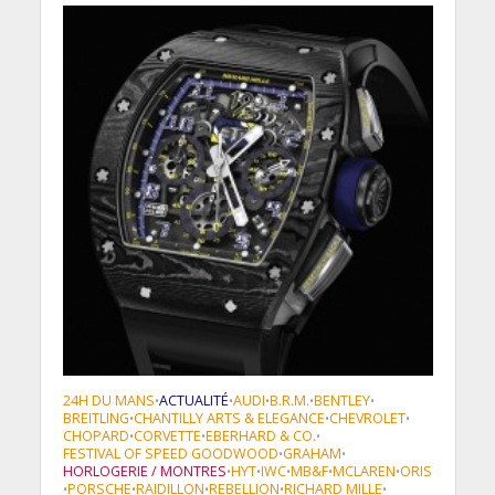
24H DU MANS
ACTUALITÉ
AUDI
B.R.M.
BENTLEY
•
•
•
•
•
BREITLING
CHANTILLY ARTS & ELEGANCE
CHEVROLET
•
•
•
CHOPARD
CORVETTE
EBERHARD & CO.
•
•
•
FESTIVAL OF SPEED GOODWOOD
GRAHAM
•
•
HORLOGERIE / MONTRES
HYT
IWC
MB&F
MCLAREN
ORIS
•
•
•
•
•
PORSCHE
RAIDILLON
REBELLION
RICHARD MILLE
•
•
•
•
•