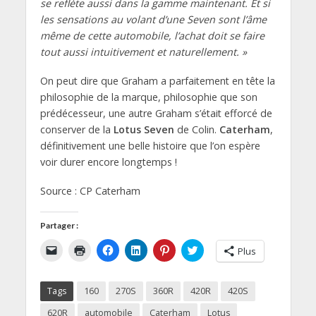
se reflète aussi dans la gamme maintenant. Et si
les sensations au volant d’une Seven sont l’âme
même de cette automobile, l’achat doit se faire
tout aussi intuitivement et naturellement. »
On peut dire que Graham a parfaitement en tête la
philosophie de la marque, philosophie que son
prédécesseur, une autre Graham s’était efforcé de
conserver de la
Lotus Seven
de Colin.
Caterham
,
définitivement une belle histoire que l’on espère
voir durer encore longtemps !
Source : CP Caterham
Partager :
C
C
C
C
C
C
Plus
l
l
l
l
l
l
i
i
i
i
i
i
q
q
q
q
q
q
u
u
u
u
u
u
Tags
160
270S
360R
420R
420S
e
e
e
e
e
e
r
r
z
z
z
z
p
p
p
p
p
p
620R
automobile
Caterham
Lotus