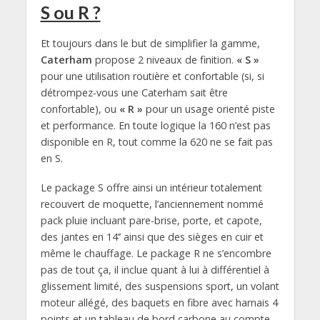
S ou R ?
Et toujours dans le but de simplifier la gamme,
Caterham
propose 2 niveaux de finition.
« S »
pour une utilisation routière et confortable (si, si
détrompez-vous une Caterham sait être
confortable), ou
« R »
pour un usage orienté piste
et performance. En toute logique la 160 n’est pas
disponible en R, tout comme la 620 ne se fait pas
en S.
Le package S offre ainsi un intérieur totalement
recouvert de moquette, l’anciennement nommé
pack pluie incluant pare-brise, porte, et capote,
des jantes en 14’’ ainsi que des sièges en cuir et
même le chauffage. Le package R ne s’encombre
pas de tout ça, il inclue quant à lui à différentiel à
glissement limité, des suspensions sport, un volant
moteur allégé, des baquets en fibre avec harnais 4
points et un tableau de bord carbone au compte