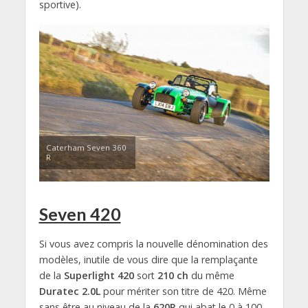
sportive).
Caterham Seven 360
R
Seven 420
Si vous avez compris la nouvelle dénomination des
modèles, inutile de vous dire que la remplaçante
de la
Superlight 420
sort
210 ch
du même
Duratec 2.0L
pour mériter son titre de 420. Même
sans être au niveau de la
620R
qui abat le 0 à 100