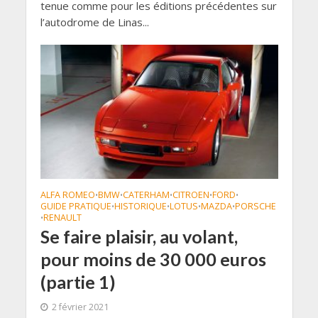
tenue comme pour les éditions précédentes sur
l’autodrome de Linas...
ALFA ROMEO
BMW
CATERHAM
CITROEN
FORD
•
•
•
•
•
GUIDE PRATIQUE
HISTORIQUE
LOTUS
MAZDA
PORSCHE
•
•
•
•
RENAULT
•
Se faire plaisir, au volant,
pour moins de 30 000 euros
(partie 1)
2 février 2021