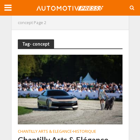
concept
Page 2
Tag- concept
CHANTILLY ARTS & ELEGANCE
HISTORIQUE
•
Chantilly Arts & Elégance