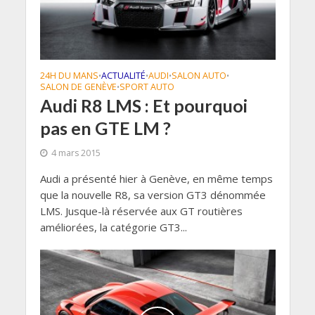
24H DU MANS
ACTUALITÉ
AUDI
SALON AUTO
•
•
•
•
SALON DE GENÈVE
SPORT AUTO
•
Audi R8 LMS : Et pourquoi
pas en GTE LM ?
4 mars 2015
Audi a présenté hier à Genève, en même temps
que la nouvelle R8, sa version GT3 dénommée
LMS. Jusque-là réservée aux GT routières
améliorées, la catégorie GT3...