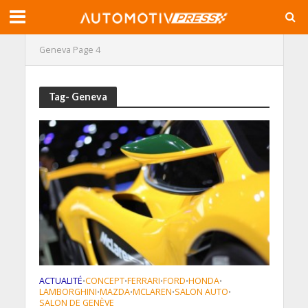
Geneva
Page 4
Tag- Geneva
ACTUALITÉ
CONCEPT
FERRARI
FORD
HONDA
•
•
•
•
•
LAMBORGHINI
MAZDA
MCLAREN
SALON AUTO
•
•
•
•
SALON DE GENÈVE