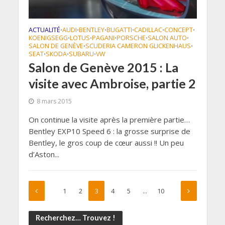
ACTUALITÉ
AUDI
BENTLEY
BUGATTI
CADILLAC
CONCEPT
•
•
•
•
•
•
KOENIGSEGG
LOTUS
PAGANI
PORSCHE
SALON AUTO
•
•
•
•
•
SALON DE GENÈVE
SCUDERIA CAMERON GLICKENHAUS
•
•
SEAT
SKODA
SUBARU
VW
•
•
•
Salon de Genève 2015 : La
visite avec Ambroise, partie 2
8 mars 2015
On continue la visite après la première partie…
Bentley EXP10 Speed 6 : la grosse surprise de
Bentley, le gros coup de cœur aussi !! Un peu
d’Aston...
1
2
3
4
5
…
10
Recherchez… Trouvez !