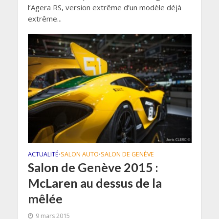
l’Agera RS, version extrême d’un modèle déjà
extrême...
ACTUALITÉ
SALON AUTO
SALON DE GENÈVE
•
•
Salon de Genève 2015 :
McLaren au dessus de la
mêlée
9 mars 2015