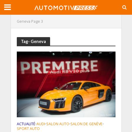
Geneva
Page 3
Tag- Geneva
ACTUALITÉ
AUDI
SALON AUTO
SALON DE GENÈVE
•
•
•
•
SPORT AUTO