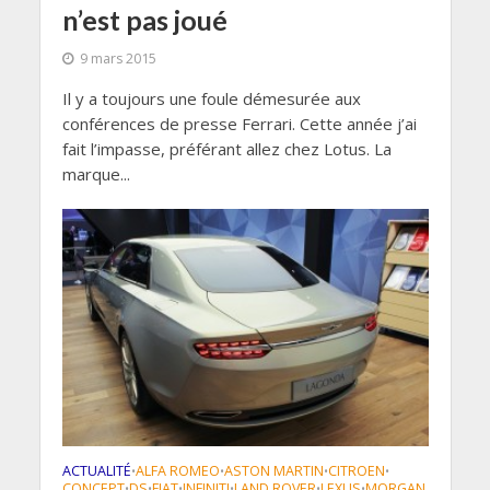
n’est pas joué
9 mars 2015
Il y a toujours une foule démesurée aux
conférences de presse Ferrari. Cette année j’ai
fait l’impasse, préférant allez chez Lotus. La
marque...
ACTUALITÉ
ALFA ROMEO
ASTON MARTIN
CITROEN
•
•
•
•
CONCEPT
DS
FIAT
INFINITI
LAND ROVER
LEXUS
MORGAN
•
•
•
•
•
•