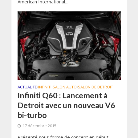
American International...
ACTUALITÉ
INFINITI
SALON AUTO
SALON DE DETROIT
•
•
•
Infiniti Q60 : Lancement à
Detroit avec un nouveau V6
bi-turbo
17 décembre 2015
Présenté sous forme de concept en début