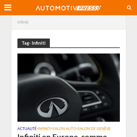
Infiniti
Tag- Infiniti
ACTUALITÉ
INFINITI
SALON AUTO
SALON DE GENÈVE
•
•
•
Infiniti en Europe, comme