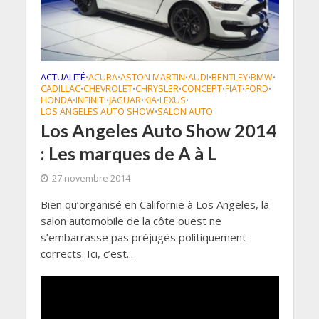
ACTUALITÉ
ACURA
ASTON MARTIN
AUDI
BENTLEY
BMW
•
•
•
•
•
•
CADILLAC
CHEVROLET
CHRYSLER
CONCEPT
FIAT
FORD
•
•
•
•
•
•
HONDA
INFINITI
JAGUAR
KIA
LEXUS
•
•
•
•
•
LOS ANGELES AUTO SHOW
SALON AUTO
•
Los Angeles Auto Show 2014
: Les marques de A à L
27 novembre 2014
Bien qu’organisé en Californie à Los Angeles, la
salon automobile de la côte ouest ne
s’embarrasse pas préjugés politiquement
corrects. Ici, c’est...