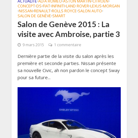
ACTUALITÉ
ALFA ROMEO
ASTON MARTIN
CITROEN
•
•
•
•
CONCEPT
DS
FIAT
INFINITI
LAND ROVER
LEXUS
MORGAN
•
•
•
•
•
•
NISSAN
RENAULT
ROLLS ROYCE
SALON AUTO
•
•
•
•
•
SALON DE GENÈVE
SMART
•
Salon de Genève 2015 : La
visite avec Ambroise, partie 3
9 mars 2015
1 commentaire
Dernière partie de la visite du salon après les
première et seconde parties. Nissan présente
sa nouvelle Civic, ah non pardon le concept Sway
pour sa future...