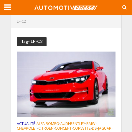
LF-C2
Tag- LF-C2
ACTUALITÉ
ALFA ROMEO
AUDI
BENTLEY
BMW
•
•
•
•
•
CHEVROLET
CITROEN
CONCEPT
CORVETTE
DS
JAGUAR
•
•
•
•
•
•