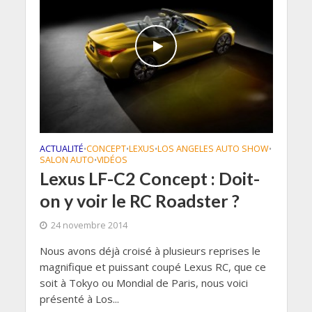
ACTUALITÉ
CONCEPT
LEXUS
LOS ANGELES AUTO SHOW
•
•
•
•
SALON AUTO
VIDÉOS
•
Lexus LF-C2 Concept : Doit-
on y voir le RC Roadster ?
24 novembre 2014
Nous avons déjà croisé à plusieurs reprises le
magnifique et puissant coupé Lexus RC, que ce
soit à Tokyo ou Mondial de Paris, nous voici
présenté à Los...