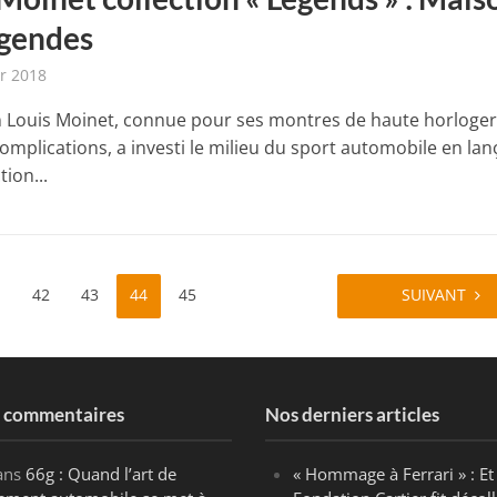
égendes
er 2018
 Louis Moinet, connue pour ses montres de haute horloger
omplications, a investi le milieu du sport automobile en lan
tion...
42
43
44
45
SUIVANT
s commentaires
Nos derniers articles
ans
66g : Quand l’art de
« Hommage à Ferrari » : Et 