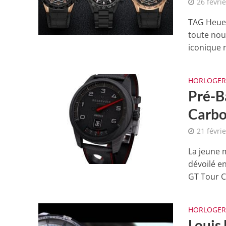
26 févri
TAG Heuer
toute nou
iconique n
HORLOGER
Pré-B
Carb
21 févri
La jeune 
dévoilé e
GT Tour C
HORLOGER
Louis 