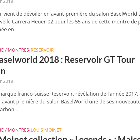
er 2018
 vient de dévoiler en avant-première du salon BaselWorld 
velle Carrera Heuer-02 pour les 55 ans de cette montre de p
ée en...
IE / MONTRES
RESERVOIR
•
aselworld 2018 : Reservoir GT Tour
on
er 2018
marque franco-suisse Reservoir, révélation de l’année 2017, 
n avant première du salon BaselWorld une de ses nouveautés
arbon...
IE / MONTRES
LOUIS MOINET
•
Moinet collection « Legends » : Mais