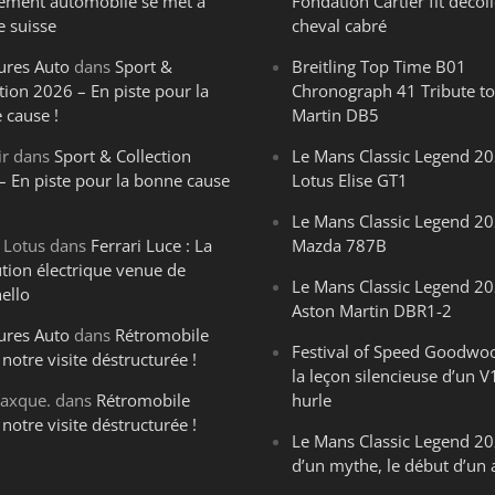
ègement automobile se met à
Fondation Cartier fit décoll
e suisse
cheval cabré
ures Auto
dans
Sport &
Breitling Top Time B01
tion 2026 – En piste pour la
Chronograph 41 Tribute to
 cause !
Martin DB5
ir
dans
Sport & Collection
Le Mans Classic Legend 20
– En piste pour la bonne cause
Lotus Elise GT1
Le Mans Classic Legend 20
 Lotus
dans
Ferrari Luce : La
Mazda 787B
ution électrique venue de
Le Mans Classic Legend 20
ello
Aston Martin DBR1-2
ures Auto
dans
Rétromobile
Festival of Speed Goodwo
notre visite déstructurée !
la leçon silencieuse d’un V
axque.
dans
Rétromobile
hurle
notre visite déstructurée !
Le Mans Classic Legend 202
d’un mythe, le début d’un 