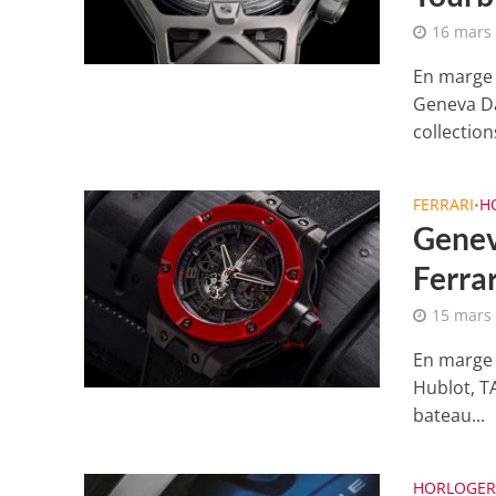
16 mars
En marge 
Geneva Da
collections
FERRARI
H
•
Genev
Ferrar
15 mars
En marge 
Hublot, TA
bateau...
HORLOGER