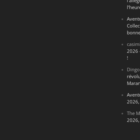
l’all
l’heur
Avent
Collec
bonne
casim
2026 
!
Dingo
révol
Maran
Avent
2026, 
The M
2026, 