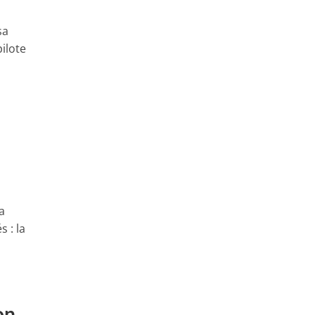
sa
ilote
a
 : la
on