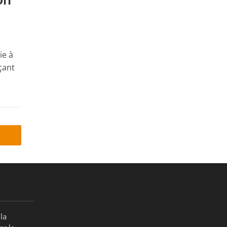
ie à
çant
la