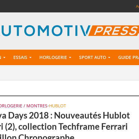
A
N
ESSAIS
HORLOGERIE
SPORT AUTO
GUIDE PR
ORLOGERIE / MONTRES
HUBLOT
•
a Days 2018 : Nouveautés Hublot
i (2), collection Techframe Ferrari
illon Chronographe