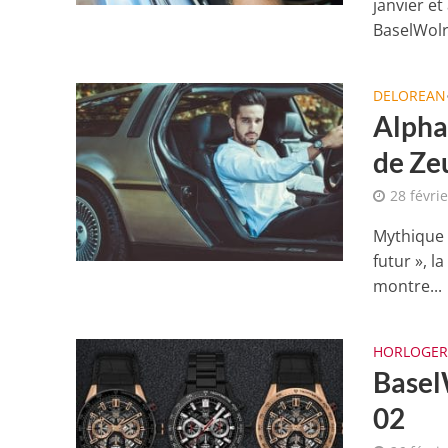
janvier et
BaselWolrd
DELOREAN
Alpha
de Zeu
28 févri
Mythique 
futur », 
montre...
HORLOGER
Basel
02