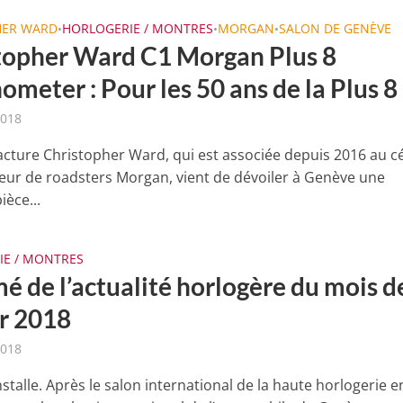
HER WARD
HORLOGERIE / MONTRES
MORGAN
SALON DE GENÈVE
•
•
•
topher Ward C1 Morgan Plus 8
meter : Pour les 50 ans de la Plus 8
2018
cture Christopher Ward, qui est associée depuis 2016 au c
eur de roadsters Morgan, vient de dévoiler à Genève une
ièce...
IE / MONTRES
é de l’actualité horlogère du mois d
er 2018
2018
installe. Après le salon international de la haute horlogerie e