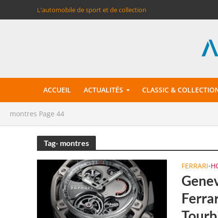
L'automobile de sport et de collection
ACCUEIL
ACTUALITÉS
CLASSIC & COLLECTIO
montres
Page 44
Tag- montres
FERRARI
H
•
Genev
Ferrar
Tourb