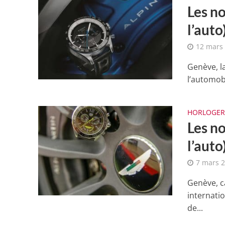
Les n
l’aut
12 mars
Genève, la
l’automobi
HORLOGER
Les n
l’auto
7 mars 
Genève, ca
internati
de...