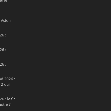
er le
 Aston
26 :
26 :
26 :
od 2026 :
12 qui
6 : la fin
autre ?