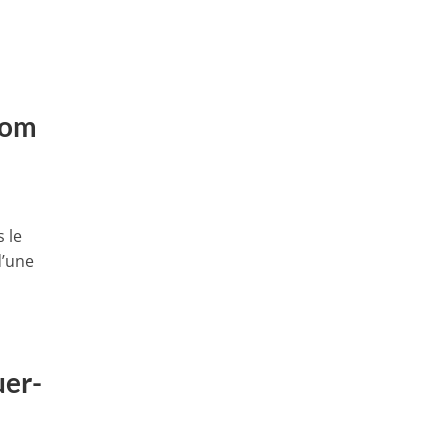
nom
 le
d’une
uer-