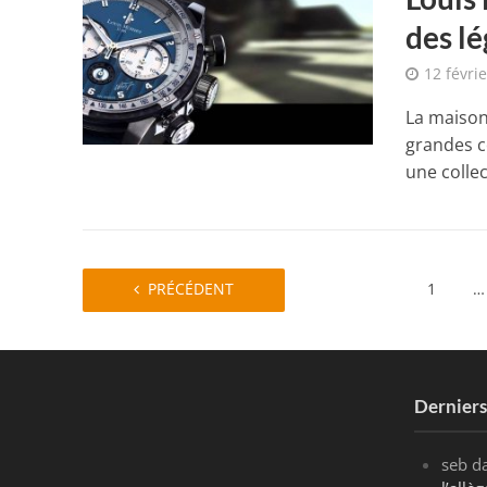
des l
12 févri
La maison
grandes c
une collec
PRÉCÉDENT
1
…
Dernier
seb
d