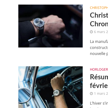
CHRISTOP
Chris
Chrono
6 mars 
La manufa
construct
nouvelle p
HORLOGER
Résum
févri
1 mars 
L’hiver s’