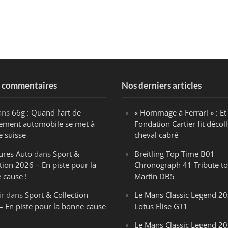
s commentaires
Nos derniers articles
ans
66g : Quand l’art de
« Hommage à Ferrari » : Et 
ègement automobile se met à
Fondation Cartier fit décoll
e suisse
cheval cabré
ures Auto
dans
Sport &
Breitling Top Time B01
tion 2026 – En piste pour la
Chronograph 41 Tribute to
 cause !
Martin DB5
ir
dans
Sport & Collection
Le Mans Classic Legend 20
– En piste pour la bonne cause
Lotus Elise GT1
Le Mans Classic Legend 20