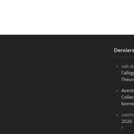
Dernier
seb
d
l’all
l’heur
Avent
Collec
bonne
casim
2026 
!