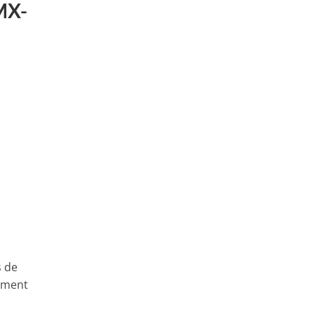
MX-
s de
moment