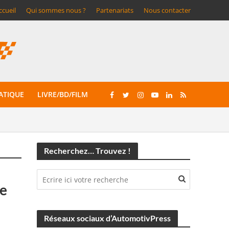
ccueil
Qui sommes nous ?
Partenariats
Nous contacter
ATIQUE
LIVRE/BD/FILM
Recherchez… Trouvez !
e
Réseaux sociaux d’AutomotivPress