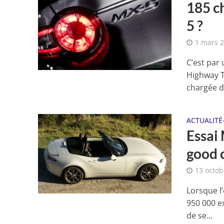
185 c
5 ?
1 mars 
C’est par
Highway T
chargée de
ACTUALITÉ
Essai
good c
13 octob
Lorsque l
950 000 e
de se...