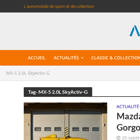
L'automobile de sport et de collection
ACCUEIL
ACTUALITÉS
CLASSIC & COLLECTIO
MX-5 2.0L SkyActiv-G
Tag- MX-5 2.0L SkyActiv-G
ACTUALITÉ
Mazda
Gorgo
20 sept