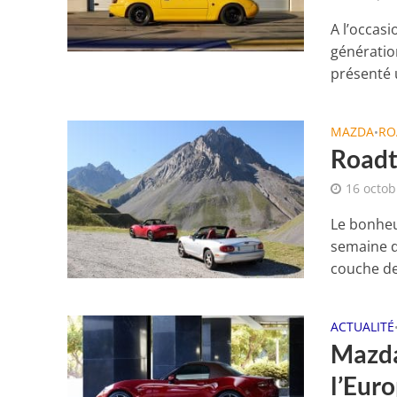
A l’occas
génératio
présenté 
MAZDA
RO
•
Roadt
16 octob
Le bonheu
semaine d
couche de
ACTUALITÉ
Mazda
l’Eur