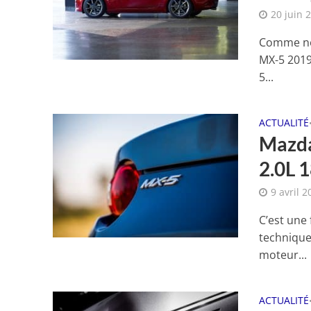
20 juin 
Comme nou
MX-5 2019
5...
ACTUALITÉ
Mazda
2.0L 1
9 avril 2
C’est une
techniques
moteur...
ACTUALITÉ