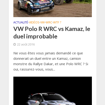
ACTUALITÉ
VIDÉOS
VW
WRC
WTF ?
•
•
•
•
VW Polo R WRC vs Kamaz, le
duel improbable
22 août 2016
Ne vous êtes vous jamais demandé ce que
donnerait un duel entre un Kamaz, camion
monstre du Rallye Dakar, et une Polo WRC ? Si
oui, rassurez-vous, vous...