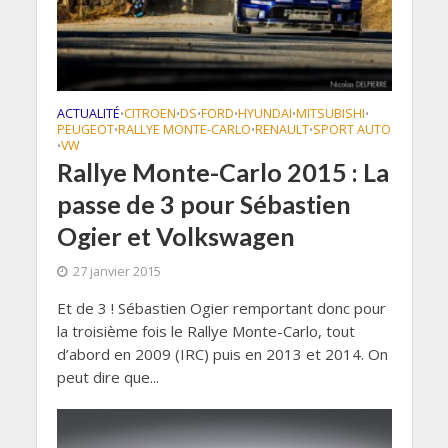
ACTUALITÉ
CITROEN
DS
FORD
HYUNDAI
MITSUBISHI
•
•
•
•
•
•
PEUGEOT
RALLYE MONTE-CARLO
RENAULT
SPORT AUTO
•
•
•
VW
•
Rallye Monte-Carlo 2015 : La
passe de 3 pour Sébastien
Ogier et Volkswagen
27 janvier 2015
Et de 3 ! Sébastien Ogier remportant donc pour
la troisième fois le Rallye Monte-Carlo, tout
d’abord en 2009 (IRC) puis en 2013 et 2014. On
peut dire que...