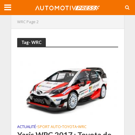
WRC
Page 2
Tag- WRC
ACTUALITÉ
SPORT AUTO
TOYOTA
WRC
•
•
•
Yaris WRC 2017 : Toyota de