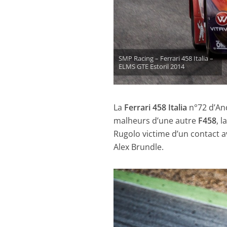
SMP Racing – Ferrari 458 Italia –
ELMS GTE Estoril 2014
La
Ferrari 458 Italia
n°72 d’And
malheurs d’une autre
F458
, l
Rugolo victime d’un contact a
Alex Brundle.