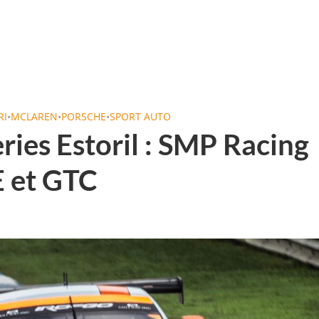
RI
•
MCLAREN
•
PORSCHE
•
SPORT AUTO
ies Estoril : SMP Racing
 et GTC