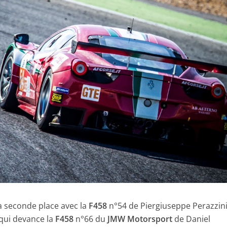
 la seconde place avec la
F458
n°54 de Piergiuseppe Perazzini
 qui devance la
F458
n°66 du
JMW Motorsport
de Daniel