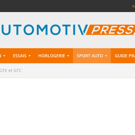
A
N
ESSAIS
HORLOGERIE
SPORT AUTO
GUIDE PR
 GTE et GTC