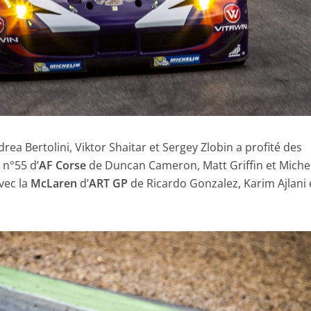
rea Bertolini, Viktor Shaitar et Sergey Zlobin a profité des
a n°55 d’
AF Corse
de Duncan Cameron, Matt Griffin et Miche
vec la
McLaren
d’
ART GP
de Ricardo Gonzalez, Karim Ajlani 