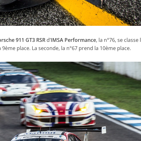
orsche 911 GT3 RSR
d’
IMSA Performance
, la n°76, se classe 
a 9ème place. La seconde, la n°67 prend la 10ème place.