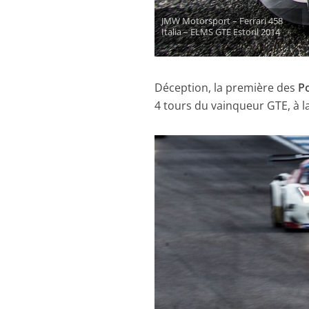
JMW Motorsport – Ferrari 458
Italia – ELMS GTE Estoril 2014
Déception, la première des
P
4 tours du vainqueur GTE, à l