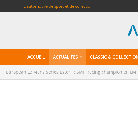
L'automobile de sport et de collection
ACCUEIL
ACTUALITÉS
CLASSIC & COLLECTIO
European Le Mans Series Estoril : SMP Racing champion en LM