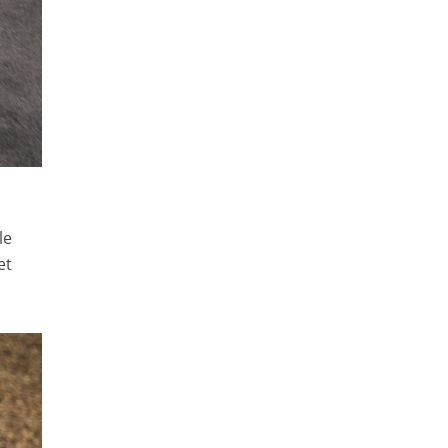
le
et