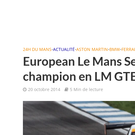
24H DU MANS
•
ACTUALITÉ
•
ASTON MARTIN
•
BMW
•
FERRA
European Le Mans Ser
champion en LM GTE
20 octobre 2014
5 Min de lecture