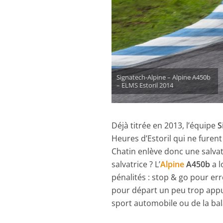
Signatech-Alpine – Alpine A450b
– ELMS Estoril 2014
Déjà titrée en 2013, l’équipe
S
Heures d’Estoril qui ne furen
Chatin enlève donc une salvat
salvatrice ? L’
Alpine
A450b
a l
pénalités : stop & go pour er
pour départ un peu trop appuy
sport automobile ou de la bal