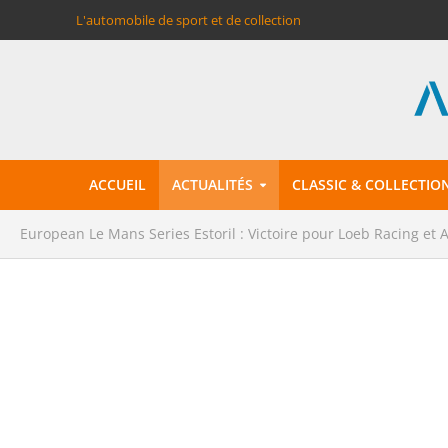
L'automobile de sport et de collection
ACCUEIL
ACTUALITÉS
CLASSIC & COLLECTIO
European Le Mans Series Estoril : Victoire pour Loeb Racing et