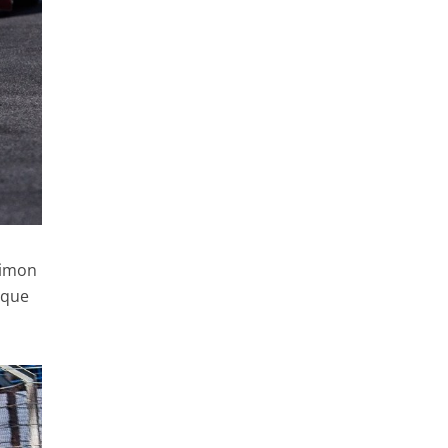
Simon
ique