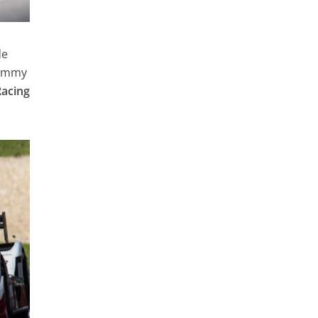
e
Jimmy
acing