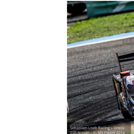
Sebastien Loeb Racing – Oreca
03R Nissan – ELMS Estoril 2014