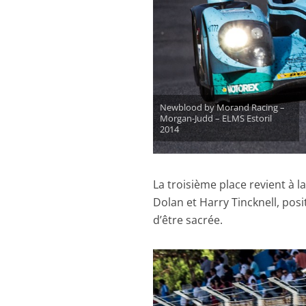
Newblood by Morand Racing –
Morgan-Judd – ELMS Estoril
2014
La troisième place revient à l
Dolan et Harry Tincknell, posi
d’être sacrée.