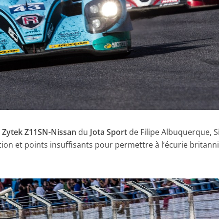
a
Zytek Z11SN-Nissan
du
Jota Sport
de Filipe Albuquerque, 
tion et points insuffisants pour permettre à l’écurie britann