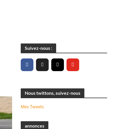
Suivez-nous :
Nous twittons, suivez-nous
Mes Tweets
annonces