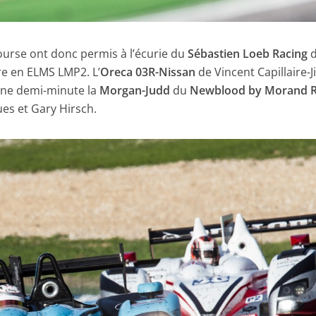
course ont donc permis à l’écurie du
Sébastien Loeb Racing
d
re en ELMS LMP2. L’
Oreca 03R-Nissan
de Vincent Capillaire-
nne demi-minute la
Morgan-Judd
du
Newblood by Morand R
ues et Gary Hirsch.