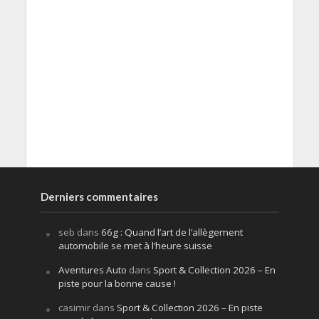
Derniers commentaires
seb
dans
66g : Quand l’art de l’allègement
automobile se met à l’heure suisse
Aventures Auto
dans
Sport & Collection 2026 – En
piste pour la bonne cause !
casimir
dans
Sport & Collection 2026 – En piste