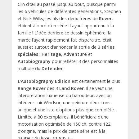
Clin d’œil au passé jusqu’au bout, puisque parmi
les 6 véhicules de différentes générations, Stephen
et Nick Wilks, les fils des deux frères de
Rover
,
étaient à bord d’un série II ayant appartenu à la
famille ! L’idée derrière ce dessin éphémère, la
marée l’ayant rapidement fait disparaitre, était
aussi et surtout d’annoncer la sortie de
3 séries
spéciales
:
Heritage
,
Adventure
et
Autobiography
pour refléter 3 des personnalités
multiple du
Defender
.
L’
Autobiography Edition
est certainement le plus
Range Rover
des 3
Land Rover
. Il se veut une
interprétation luxueuse du baroudeur, avec un
intérieur cuir Windsor, une peinture deux-tons
unique et une liste d’options plus que complète.
Limitée à 80 exemplaires, il bénéficiera d’une
motorisation optimisée de 150 ch, contre 122
d’origine, mais le prix de cette série est à la
hauteur du luxe : 61 845 £ !