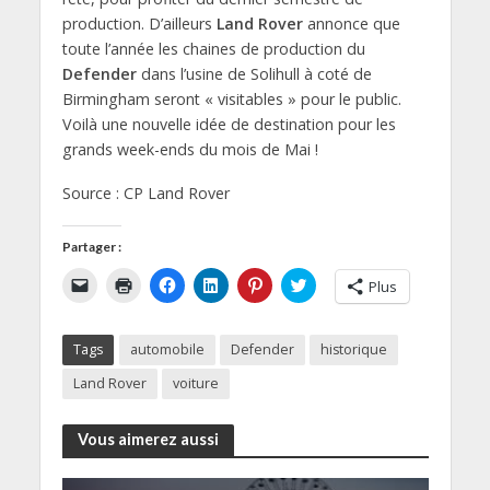
production. D’ailleurs
Land Rover
annonce que
toute l’année les chaines de production du
Defender
dans l’usine de Solihull à coté de
Birmingham seront « visitables » pour le public.
Voilà une nouvelle idée de destination pour les
grands week-ends du mois de Mai !
Source : CP Land Rover
Partager :
C
C
C
C
C
C
Plus
l
l
l
l
l
l
i
i
i
i
i
i
q
q
q
q
q
q
u
u
u
u
u
u
Tags
automobile
Defender
historique
e
e
e
e
e
e
r
r
z
z
z
z
p
p
p
p
p
p
Land Rover
voiture
o
o
o
o
o
o
u
u
u
u
u
u
r
r
r
r
r
r
e
i
p
p
p
p
Vous aimerez aussi
n
m
a
a
a
a
v
p
r
r
r
r
o
r
t
t
t
t