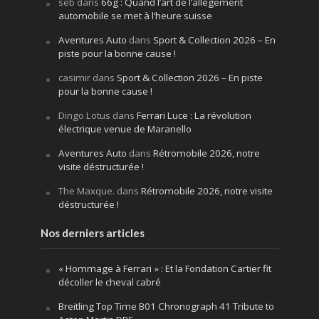
seb
dans
66g : Quand l’art de l’allègement
automobile se met à l’heure suisse
Aventures Auto
dans
Sport & Collection 2026 – En
piste pour la bonne cause !
casimir
dans
Sport & Collection 2026 – En piste
pour la bonne cause !
Dingo Lotus
dans
Ferrari Luce : La révolution
électrique venue de Maranello
Aventures Auto
dans
Rétromobile 2026, notre
visite déstructurée !
The Maxque.
dans
Rétromobile 2026, notre visite
déstructurée !
Nos derniers articles
« Hommage à Ferrari » : Et la Fondation Cartier fit
décoller le cheval cabré
Breitling Top Time B01 Chronograph 41 Tribute to