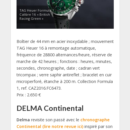
TAG Heuer Formula 1
Calibre 16 « British
Racing Green »
Boîtier de 44 mm en acier inoxydable ; mouvement
TAG Heuer 16 à remontage automatique,
fréquence de 28800 alternances/heure, réserve de
marche de 42 heures ; fonctions : heures, minutes,
secondes, chronographe, date ; cadran vert
tricompax ; verre saphir antireflet ; bracelet en cuir
microperforé, étanche à 200 m. Collection Formula
1, ref. CAZ2016.FC6473.
Prix : 2.650 €
DELMA Continental
Delma
revisite son passé avec le
chronographe
Continental (lire notre revue ici)
inspiré par son