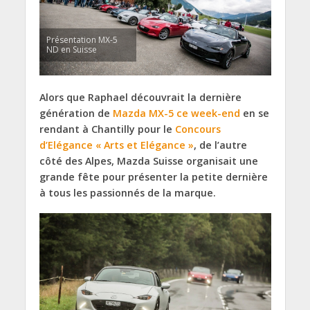
Présentation MX-5
ND en Suisse
Alors que Raphael découvrait la dernière
génération de
Mazda MX-5 ce week-end
en se
rendant à Chantilly pour le
Concours
d’Elégance « Arts et Elégance »
, de l’autre
côté des Alpes, Mazda Suisse organisait une
grande fête pour présenter la petite dernière
à tous les passionnés de la marque.